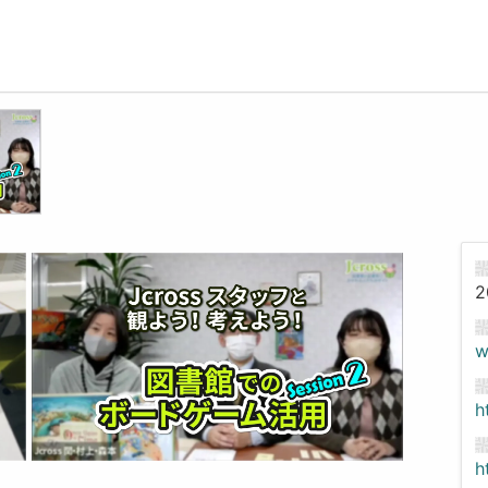
2
w
h
h