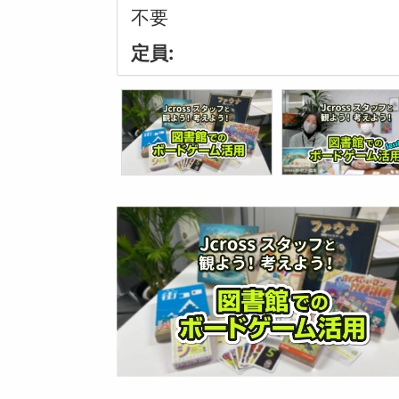
不要
定員: