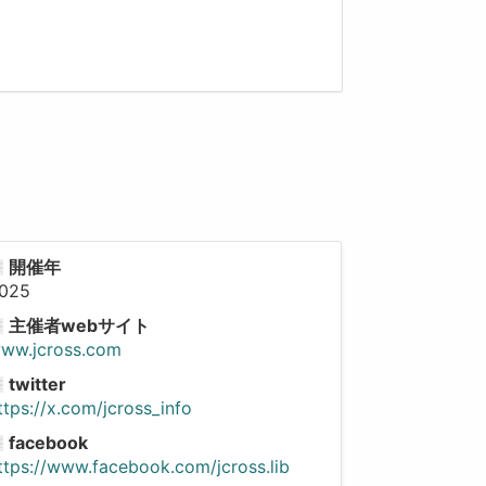
開催年
025
主催者webサイト
ww.jcross.com
twitter
ttps://x.com/jcross_info
facebook
ttps://www.facebook.com/jcross.lib