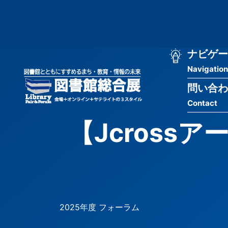
メ
匿
イ
ン
名
コ
ン
メ
ナビゲー
ユ
テ
Navigation
イ
ン
ー
ツ
問い合わ
ン
ザ
に
Contact
移
ナ
ー
動
【Jcros
ビ
用
ゲ
メ
ー
ニ
シ
ュ
2025年度 フォーラム
ョ
ー