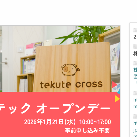
2
「
h
h
h
j
h