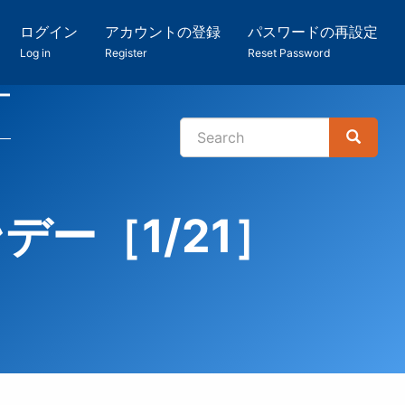
ログイン
アカウントの登録
パスワードの再設定
Log in
Register
Reset Password
ー
Search
Search
検
索
ー［1/21］