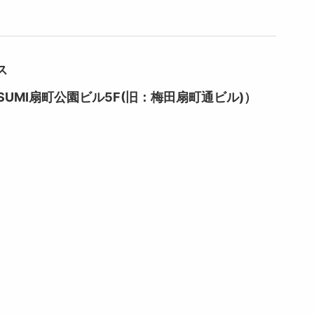
ス
SUMI扇町公園ビル5F(旧：梅田扇町通ビル)）