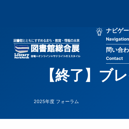
メ
匿
イ
ン
名
コ
ン
メ
ナビゲー
ユ
テ
Navigation
イ
ン
ー
ツ
問い合わ
ン
ザ
に
Contact
移
ナ
ー
動
【終了】ブレ
ビ
用
ゲ
メ
ー
ニ
2025年度 フォーラム
シ
ュ
ョ
ー