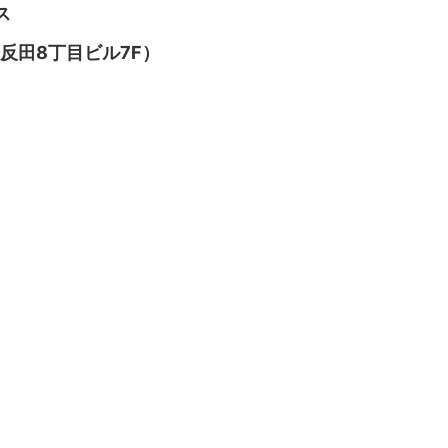
ス
五反田8丁目ビル7F）