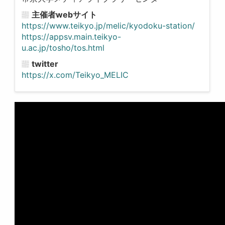
主催者webサイト
https://www.teikyo.jp/melic/kyodoku-station/
https://appsv.main.teikyo-
u.ac.jp/tosho/tos.html
twitter
https://x.com/Teikyo_MELIC