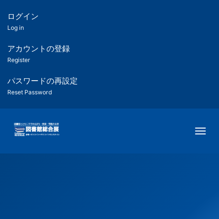
メ
イ
ログイン
匿
ン
Log in
コ
名
ン
アカウントの登録
ユ
テ
Register
ン
ー
ツ
パスワードの再設定
に
Reset Password
ザ
移
動
ー
Togg
用
メ
ニ
ュ
ー