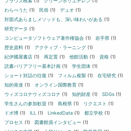
ブラウズ検索
(1)
グリーンポリエチレン
(1)
わらべうた
(1)
民俗
(1)
デュオ
(1)
対面式あらましメソッドも、深い味わいがある
(1)
研究データ
(1)
コンピュータソフトウェア著作権協会
(1)
岩手県
(1)
歴史資料
(1)
アクティブ・ラーニング
(1)
紀伊國屋書店
(1)
再定置
(1)
他館活動
(1)
資格
(1)
読書バリアフリー基本計画
(1)
学生団体
(1)
ショート対話の往復
(1)
フィルム複製
(1)
在宅研究
(1)
知的発達
(1)
オンライン国際教育
(1)
ウィズコロナウィズコロナ
(1)
知的財産
(1)
SDGs
(1)
学生さんの参加歓迎
(1)
島根県
(1)
リクエスト
(1)
ドボ博
(1)
ILL
(1)
LinkedData
(1)
都立学校
(1)
プロセス
(1)
図書館員インタビュー
(1)