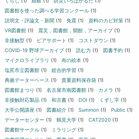
くらし
(1)
経験
(1)
防災いろはかるた
(1)
図書館を使った調べる学習コンクール
(1)
説明文・評論文・新聞
(1)
免震
(1)
資料のカビ対策
(1)
VR図書館
(1)
震災，図書館，開館，アーカイブ
(1)
非接触型
(1)
ピアサポート
(1)
コストダウン
(1)
COVID-19 野球アーカイブ
(1)
読む力
(1)
図書予約
(1)
マイクロライブラリ
(1)
布の絵本
(1)
塩尻市立図書館
(1)
総合的学習
(1)
典拠データーベース
(1)
貴重資料保存袋
(1)
図書館まつり
(1)
名古屋市南図書館
(1)
カメラ
(1)
非接触対応製品
(1)
和古書
(1)
DOI
(1)
くずし字
(1)
大学公開講座
(1)
図書紹介
(1)
Summon
(1)
Public
(1)
データーセンター
(1)
鶴見大学
(1)
CAT2020
(1)
図書館サークル
(1)
ミラリング
(1)