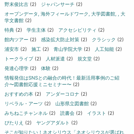
野末俊比古
(2)
ジャパンサーチ
(2)
オープンデータ, 海外フィールドワーク, 大学図書館, , 大
学文書館
(2)
特典
(2)
学生主体
(2)
アクセシビリティ
(2)
館内ツアー
(2)
感染拡大防止対策
(2)
クラシック
(2)
浦安市
(2)
施工
(2)
青山学院大学
(2)
人工知能
(2)
トークライブ
(2)
人材派遣
(2)
規文堂
(2)
発達心理学
(2)
体験
(2)
情報発信はSNSとの融合の時代！最新活用事例のご紹
介〜図書館応援ミニセミナー〜
(2)
おすすめの本
(2)
アンダーコロナ
(2)
リベラル・アーツ
(2)
山形県立図書館
(2)
みちねこチャンネル
(2)
読書会
(2)
イラスト
(2)
ぴたりえ
(2)
ヤングアダルト
(2)
そこが知りたい！ネオシリウス「ネオシリウスが選ばれ