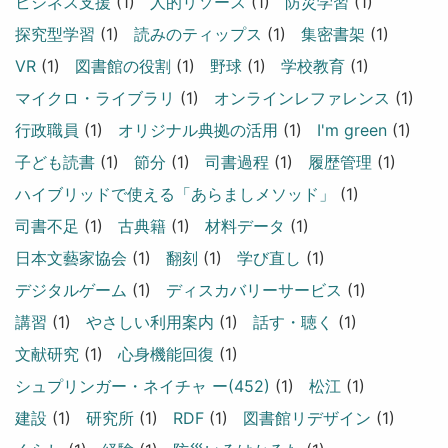
ビジネス支援
(1)
人的リソース
(1)
防災学習
(1)
探究型学習
(1)
読みのティップス
(1)
集密書架
(1)
VR
(1)
図書館の役割
(1)
野球
(1)
学校教育
(1)
マイクロ・ライブラリ
(1)
オンラインレファレンス
(1)
行政職員
(1)
オリジナル典拠の活用
(1)
I'm green
(1)
子ども読書
(1)
節分
(1)
司書過程
(1)
履歴管理
(1)
ハイブリッドで使える「あらましメソッド」
(1)
司書不足
(1)
古典籍
(1)
材料データ
(1)
日本文藝家協会
(1)
翻刻
(1)
学び直し
(1)
デジタルゲーム
(1)
ディスカバリーサービス
(1)
講習
(1)
やさしい利用案内
(1)
話す・聴く
(1)
文献研究
(1)
心身機能回復
(1)
シュプリンガー・ネイチャ ー(452)
(1)
松江
(1)
建設
(1)
研究所
(1)
RDF
(1)
図書館リデザイン
(1)