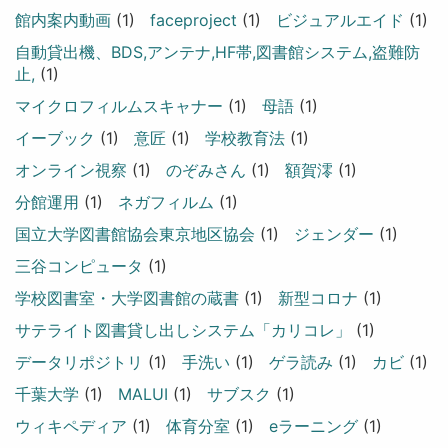
館内案内動画
(1)
faceproject
(1)
ビジュアルエイド
(1)
自動貸出機、BDS,アンテナ,HF帯,図書館システム,盗難防
止,
(1)
マイクロフィルムスキャナー
(1)
母語
(1)
イーブック
(1)
意匠
(1)
学校教育法
(1)
オンライン視察
(1)
のぞみさん
(1)
額賀澪
(1)
分館運用
(1)
ネガフィルム
(1)
国立大学図書館協会東京地区協会
(1)
ジェンダー
(1)
三谷コンピュータ
(1)
学校図書室・大学図書館の蔵書
(1)
新型コロナ
(1)
サテライト図書貸し出しシステム「カリコレ」
(1)
データリポジトリ
(1)
手洗い
(1)
ゲラ読み
(1)
カビ
(1)
千葉大学
(1)
MALUI
(1)
サブスク
(1)
ウィキペディア
(1)
体育分室
(1)
eラーニング
(1)