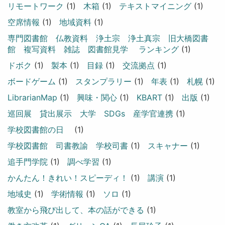
リモートワーク
(1)
木箱
(1)
テキストマイニング
(1)
空席情報
(1)
地域資料
(1)
専門図書館 仏教資料 浄土宗 浄土真宗 旧大橋図書
館 複写資料 雑誌 図書館見学 ランキング
(1)
ドボク
(1)
製本
(1)
目録
(1)
交流拠点
(1)
ボードゲーム
(1)
スタンプラリー
(1)
年表
(1)
札幌
(1)
LibrarianMap
(1)
興味・関心
(1)
KBART
(1)
出版
(1)
巡回展 貸出展示 大学 SDGs 産学官連携
(1)
学校図書館の日
(1)
学校図書館 司書教諭 学校司書
(1)
スキャナー
(1)
追手門学院
(1)
調べ学習
(1)
かんたん！きれい！スピーディ！
(1)
講演
(1)
地域史
(1)
学術情報
(1)
ソロ
(1)
教室から飛び出して、本の話ができる
(1)