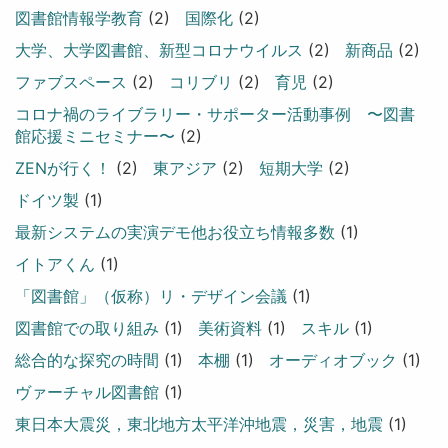
図書館情報学教育
(2)
国際化
(2)
大学、大学図書館、新型コロナウイルス
(2)
新商品
(2)
ファブスペース
(2)
コリブリ
(2)
育児
(2)
コロナ禍のライブラリー・サポーター活動事例 〜図書
館応援ミニセミナー〜
(2)
ZENが行く！
(2)
東アジア
(2)
短期大学
(2)
ドイツ製
(1)
最新システムの実演デモ他お役立ち情報多数
(1)
イトアくん
(1)
「図書館」（仮称）リ・デザイン会議
(1)
図書館での取り組み
(1)
美術資料
(1)
スキル
(1)
総合的な探究の時間
(1)
本棚
(1)
オーディオブック
(1)
ヴァーチャル図書館
(1)
東日本大震災，東北地方太平洋沖地震，災害，地震
(1)