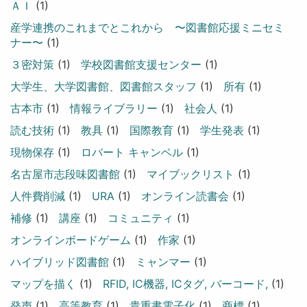
ＡＩ
(1)
産学連携のこれまでとこれから 〜図書館応援ミニセミ
ナー〜
(1)
３密対策
(1)
学校図書館支援センター
(1)
大学生、大学図書館、図書館スタッフ
(1)
所有
(1)
古本市
(1)
情報ライブラリー
(1)
社会人
(1)
読む技術
(1)
教具
(1)
国際教育
(1)
学生発表
(1)
現物保存
(1)
ロバート キャンベル
(1)
名古屋市志段味図書館
(1)
マイブックリスト
(1)
人件費削減
(1)
URA
(1)
オンライン読書会
(1)
補修
(1)
講座
(1)
コミュニティ
(1)
オンラインボードゲーム
(1)
作家
(1)
ハイブリッド図書館
(1)
ミャンマー
(1)
マップを描く
(1)
RFID, IC機器, ICタグ, バーコード,
(1)
発声
(1)
高等教育
(1)
貴重書電子化
(1)
商標
(1)