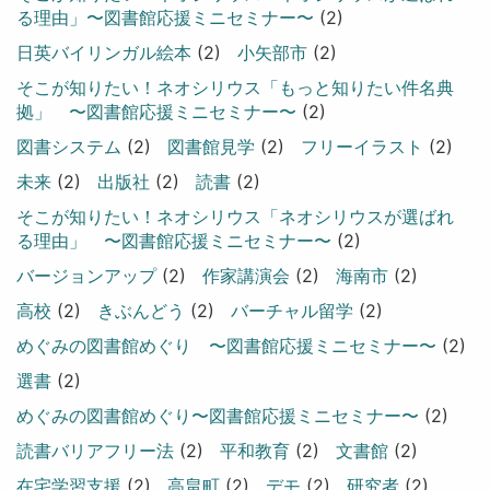
る理由」〜図書館応援ミニセミナー〜
(2)
日英バイリンガル絵本
(2)
小矢部市
(2)
そこが知りたい！ネオシリウス「もっと知りたい件名典
拠」 〜図書館応援ミニセミナー〜
(2)
図書システム
(2)
図書館見学
(2)
フリーイラスト
(2)
未来
(2)
出版社
(2)
読書
(2)
そこが知りたい！ネオシリウス「ネオシリウスが選ばれ
る理由」 〜図書館応援ミニセミナー〜
(2)
バージョンアップ
(2)
作家講演会
(2)
海南市
(2)
高校
(2)
きぶんどう
(2)
バーチャル留学
(2)
めぐみの図書館めぐり 〜図書館応援ミニセミナー〜
(2)
選書
(2)
めぐみの図書館めぐり〜図書館応援ミニセミナー〜
(2)
読書バリアフリー法
(2)
平和教育
(2)
文書館
(2)
在宅学習支援
(2)
高畠町
(2)
デモ
(2)
研究者
(2)