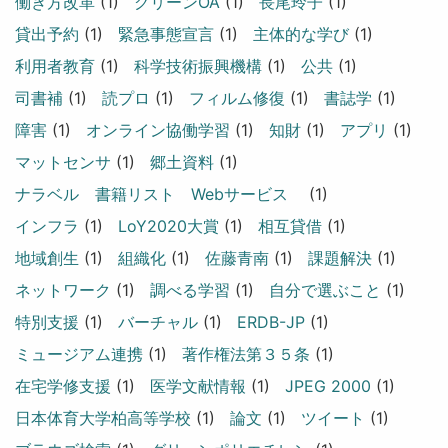
働き方改革
(1)
グリーンOA
(1)
長尾玲子
(1)
貸出予約
(1)
緊急事態宣言
(1)
主体的な学び
(1)
利用者教育
(1)
科学技術振興機構
(1)
公共
(1)
司書補
(1)
読プロ
(1)
フィルム修復
(1)
書誌学
(1)
障害
(1)
オンライン協働学習
(1)
知財
(1)
アプリ
(1)
マットセンサ
(1)
郷土資料
(1)
ナラベル 書籍リスト Webサービス
(1)
インフラ
(1)
LoY2020大賞
(1)
相互貸借
(1)
地域創生
(1)
組織化
(1)
佐藤青南
(1)
課題解決
(1)
ネットワーク
(1)
調べる学習
(1)
自分で選ぶこと
(1)
特別支援
(1)
バーチャル
(1)
ERDB-JP
(1)
ミュージアム連携
(1)
著作権法第３５条
(1)
在宅学修支援
(1)
医学文献情報
(1)
JPEG 2000
(1)
日本体育大学柏高等学校
(1)
論文
(1)
ツイート
(1)