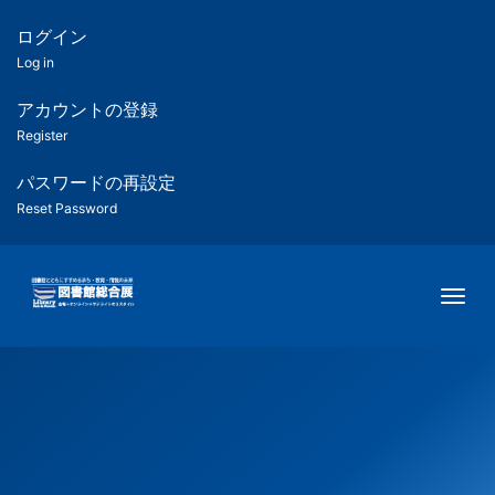
メ
イ
ログイン
匿
ン
Log in
コ
名
ン
アカウントの登録
ユ
テ
Register
ン
ー
ツ
パスワードの再設定
に
Reset Password
ザ
移
動
ー
Togg
用
メ
ニ
ュ
ー