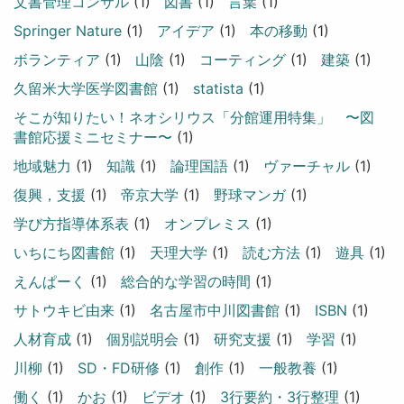
文書管理コンサル
(1)
図書
(1)
言葉
(1)
Springer Nature
(1)
アイデア
(1)
本の移動
(1)
ボランティア
(1)
山陰
(1)
コーティング
(1)
建築
(1)
久留米大学医学図書館
(1)
statista
(1)
そこが知りたい！ネオシリウス「分館運用特集」 〜図
書館応援ミニセミナー〜
(1)
地域魅力
(1)
知識
(1)
論理国語
(1)
ヴァーチャル
(1)
復興，支援
(1)
帝京大学
(1)
野球マンガ
(1)
学び方指導体系表
(1)
オンプレミス
(1)
いちにち図書館
(1)
天理大学
(1)
読む方法
(1)
遊具
(1)
えんぱーく
(1)
総合的な学習の時間
(1)
サトウキビ由来
(1)
名古屋市中川図書館
(1)
ISBN
(1)
人材育成
(1)
個別説明会
(1)
研究支援
(1)
学習
(1)
川柳
(1)
SD・FD研修
(1)
創作
(1)
一般教養
(1)
働く
(1)
かお
(1)
ビデオ
(1)
3行要約・3行整理
(1)