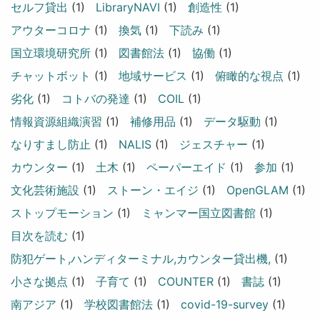
セルフ貸出
(1)
LibraryNAVI
(1)
創造性
(1)
アウターコロナ
(1)
換気
(1)
下読み
(1)
国立環境研究所
(1)
図書館法
(1)
協働
(1)
チャットボット
(1)
地域サービス
(1)
俯瞰的な視点
(1)
劣化
(1)
コトバの発達
(1)
COIL
(1)
情報資源組織演習
(1)
補修用品
(1)
データ駆動
(1)
なりすまし防止
(1)
NALIS
(1)
ジェスチャー
(1)
カウンター
(1)
土木
(1)
ペーパーエイド
(1)
参加
(1)
文化芸術施設
(1)
ストーン・エイジ
(1)
OpenGLAM
(1)
ストップモーション
(1)
ミャンマー国立図書館
(1)
目次を読む
(1)
防犯ゲート,ハンディターミナル,カウンター貸出機,
(1)
小さな拠点
(1)
子育て
(1)
COUNTER
(1)
書誌
(1)
南アジア
(1)
学校図書館法
(1)
covid-19-survey
(1)