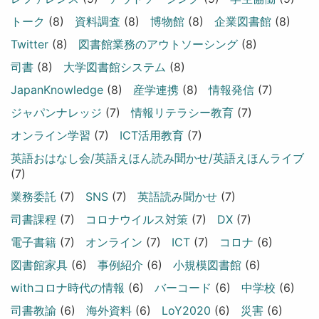
トーク
(8)
資料調査
(8)
博物館
(8)
企業図書館
(8)
Twitter
(8)
図書館業務のアウトソーシング
(8)
司書
(8)
大学図書館システム
(8)
JapanKnowledge
(8)
産学連携
(8)
情報発信
(7)
ジャパンナレッジ
(7)
情報リテラシー教育
(7)
オンライン学習
(7)
ICT活用教育
(7)
英語おはなし会/英語えほん読み聞かせ/英語えほんライブ
(7)
業務委託
(7)
SNS
(7)
英語読み聞かせ
(7)
司書課程
(7)
コロナウイルス対策
(7)
DX
(7)
電子書籍
(7)
オンライン
(7)
ICT
(7)
コロナ
(6)
図書館家具
(6)
事例紹介
(6)
小規模図書館
(6)
withコロナ時代の情報
(6)
バーコード
(6)
中学校
(6)
司書教諭
(6)
海外資料
(6)
LoY2020
(6)
災害
(6)