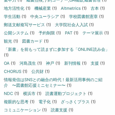
集中力
(1)
蔵書点検,予約コーナー,OA機器,蔵書管理
(1)
地方活性化
(1)
機械産業
(1)
Altmetrics
(1)
古本
(1)
学生活動
(1)
中央ユーラシア
(1)
学校図書館憲章
(1)
郵送文献複写サービス
(1)
大学院社会人入試
(1)
公開システム
(1)
予約制限
(1)
PAT
(1)
テーマ展示
(1)
観光
(1)
図書カード
(1)
「新書」を前もって読まずに参加する「ONLINE読み会」
(1)
OA
(1)
河島茂生
(1)
神戸
(1)
新刊情報
(1)
支援
(1)
CHORUS
(1)
公共財
(1)
情報発信はSNSとの融合の時代！最新活用事例のご紹
介 〜図書館応援ミニセミナー〜
(1)
NDC
(1)
横浜市
(1)
読書運動プロジェクト
(1)
複眼的な思考
(1)
電子化
(1)
ざっさくプラス
(1)
コミュニケーション
(1)
読書支援
(1)