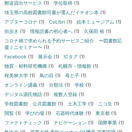
郵送貸出サービス
(1)
学位取得
(1)
埼玉県の高校図書館司書が選んだイチオシ本
(1)
アプターコロナ
(1)
CoLibri
(1)
絵本ミュージアム
(1)
街歩き
(1)
情報読書の初心者へ
(1)
久保田 裕
(1)
コロナ禍で求められる予約サービスご紹介 〜図書館応
援ミニセミナー〜
(1)
Facebook
(1)
展示会
(1)
ICタグ
(1)
物質・材料研究機構
(1)
札幌市・情報館
(1)
桜美林大学
(1)
鳥の目
(1)
母と子
(1)
オンライン講義
(1)
分類法
(1)
学校
(1)
デジタル源氏物語
(1)
複数人登録
(1)
学校図書館 公共図書館
(1)
土木工学
(1)
ニコ生
(1)
閲覧
(1)
学びの場
(1)
石器時代体験
(1)
東京都
(1)
ファクトチェック
(1)
ナビゲーション
(1)
国際事業
(1)