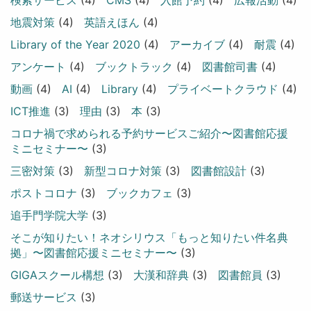
検索サービス
(4)
CMS
(4)
入館予約
(4)
広報活動
(4)
地震対策
(4)
英語えほん
(4)
Library of the Year 2020
(4)
アーカイブ
(4)
耐震
(4)
アンケート
(4)
ブックトラック
(4)
図書館司書
(4)
動画
(4)
AI
(4)
Library
(4)
プライベートクラウド
(4)
ICT推進
(3)
理由
(3)
本
(3)
コロナ禍で求められる予約サービスご紹介〜図書館応援
ミニセミナー〜
(3)
三密対策
(3)
新型コロナ対策
(3)
図書館設計
(3)
ポストコロナ
(3)
ブックカフェ
(3)
追手門学院大学
(3)
そこが知りたい！ネオシリウス「もっと知りたい件名典
拠」〜図書館応援ミニセミナー〜
(3)
GIGAスクール構想
(3)
大漢和辞典
(3)
図書館員
(3)
郵送サービス
(3)