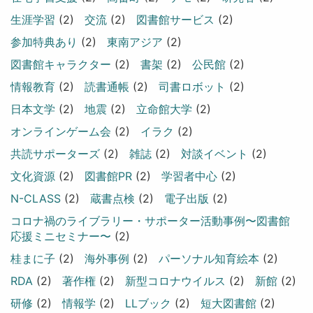
生涯学習
(2)
交流
(2)
図書館サービス
(2)
参加特典あり
(2)
東南アジア
(2)
図書館キャラクター
(2)
書架
(2)
公民館
(2)
情報教育
(2)
読書通帳
(2)
司書ロボット
(2)
日本文学
(2)
地震
(2)
立命館大学
(2)
オンラインゲーム会
(2)
イラク
(2)
共読サポーターズ
(2)
雑誌
(2)
対談イベント
(2)
文化資源
(2)
図書館PR
(2)
学習者中心
(2)
N-CLASS
(2)
蔵書点検
(2)
電子出版
(2)
コロナ禍のライブラリー・サポーター活動事例〜図書館
応援ミニセミナー〜
(2)
桂まに子
(2)
海外事例
(2)
パーソナル知育絵本
(2)
RDA
(2)
著作権
(2)
新型コロナウイルス
(2)
新館
(2)
研修
(2)
情報学
(2)
LLブック
(2)
短大図書館
(2)