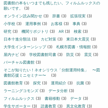
図書館の本をいつまでも残したい。フィルムルックスの
願いです。
(3)
オンライン読み聞かせ
(3)
辞書
(3)
拡張現実
(3)
小学校
(3)
運用事例
(3)
お客様
(3)
事典
(3)
研究
(3)
機関リポジトリ
(3)
AR
(3)
検索
(3)
日本十進分類法
(3)
カビ対策
(3)
東日本大震災
(3)
大学生インターンシップ
(3)
札幌市図書・情報館
(3)
屋内ナビ
(3)
学校図書館司書
(3)
防災
(3)
震災
(3)
バーチャル図書館
(3)
そこが知りたい！ネオシリウス「分館運用特集」 〜図
書館応援ミニセミナー〜
(3)
図書館教育
(3)
探究
(3)
運用紹介
(3)
抗菌
(3)
ラーニングコモンズ
(3)
データ分析
(3)
フィルムルックス
(3)
書籍移動
(3)
データ
(3)
学生サポーター
(3)
読書教育
(3)
異文化教育
(3)