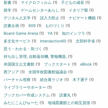
新書
(1)
マイクロフィルム
(1)
子どもの成長
(1)
留学
(1)
ゲームセンターあらし
(1)
イタリア製
(1)
デジタル人文学
(1)
誤入力防止
(1)
ナビゲート機能
(1)
読書企画
(1)
609
(1)
ものづくり
(1)
Board Game Arena
(1)
YA
(1)
知のインフラ
(1)
多文化サービス
(1)
Intersection60
(1)
文部科学省
(1)
思う・わかる・気づく
(1)
持ち出し管理, 自動返却機, 警報機器,
(1)
米国国立公文書館
(1)
ブックスタート
(1)
eBook
(1)
西アジア
(1)
全国学校図書館協議会
(1)
バーチャル視察
(1)
総合展ラジオ
(1)
木下通子
(1)
ライブラリーサポーター
(1)
ブックカバー作成システム
(1)
読書丸
(1)
みたにこんぴゅーた
(1)
地域図書館との相互貸借
(1)