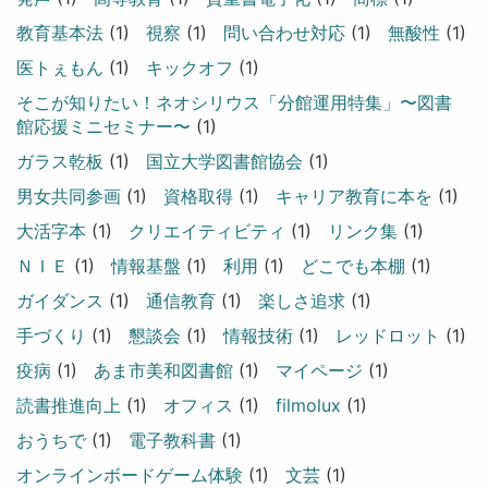
教育基本法
(1)
視察
(1)
問い合わせ対応
(1)
無酸性
(1)
医トぇもん
(1)
キックオフ
(1)
そこが知りたい！ネオシリウス「分館運用特集」〜図書
館応援ミニセミナー〜
(1)
ガラス乾板
(1)
国立大学図書館協会
(1)
男女共同参画
(1)
資格取得
(1)
キャリア教育に本を
(1)
大活字本
(1)
クリエイティビティ
(1)
リンク集
(1)
ＮＩＥ
(1)
情報基盤
(1)
利用
(1)
どこでも本棚
(1)
ガイダンス
(1)
通信教育
(1)
楽しさ追求
(1)
手づくり
(1)
懇談会
(1)
情報技術
(1)
レッドロット
(1)
疫病
(1)
あま市美和図書館
(1)
マイページ
(1)
読書推進向上
(1)
オフィス
(1)
filmolux
(1)
おうちで
(1)
電子教科書
(1)
オンラインボードゲーム体験
(1)
文芸
(1)