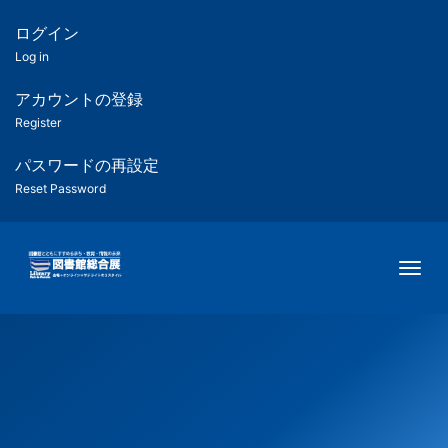
メ
イ
ログイン
匿
ン
Log in
コ
名
ン
アカウントの登録
ユ
テ
Register
ン
ー
ツ
パスワードの再設定
に
Reset Password
ザ
移
動
ー
Togg
用
メ
ニ
ュ
ー