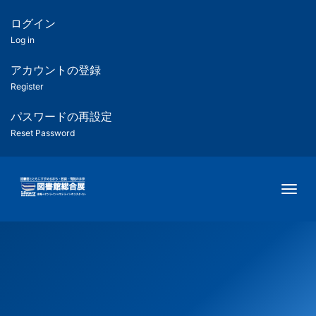
メ
イ
ログイン
匿
ン
Log in
コ
名
ン
アカウントの登録
ユ
テ
Register
ン
ー
ツ
パスワードの再設定
に
Reset Password
ザ
移
動
ー
Togg
用
メ
ニ
ュ
ー