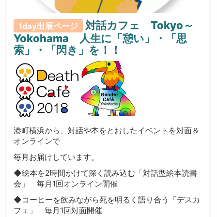
対話カフェ Tokyo～
1day出展ページ
Yokohama 人生に「憩い」・「思
索」・「閃き」を！！
港町横浜から、対話や本をとおしたイベントを対面＆
オンラインで
毎月お届けしています。
◆絵本を2時間かけて深く読み込む「対話型絵本読書
会」 毎月1回オンライン開催
◆コーヒーを飲みながら死を明るく語り合う「デスカ
フェ」 毎月1回対面開催