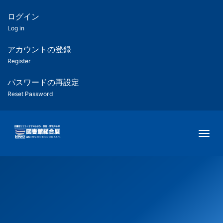
メ
イ
ログイン
匿
ン
Log in
コ
名
ン
アカウントの登録
ユ
テ
Register
ン
ー
ツ
パスワードの再設定
に
Reset Password
ザ
移
動
ー
Togg
用
メ
ニ
ュ
ー