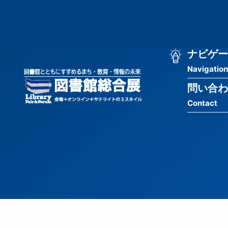
メ
匿
イ
ン
名
コ
ン
メ
ナビゲー
ユ
テ
Navigation
イ
ン
ー
ツ
問い合わ
ン
ザ
に
Contact
移
ナ
ー
動
ビ
用
ゲ
メ
ー
ニ
シ
ュ
ョ
ー