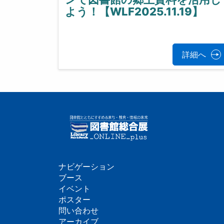
よう！【WLF2025.11.19】
詳細へ
ナビゲーション
フ
ブース
イベント
ッ
ポスター
問い合わせ
タ
アーカイブ