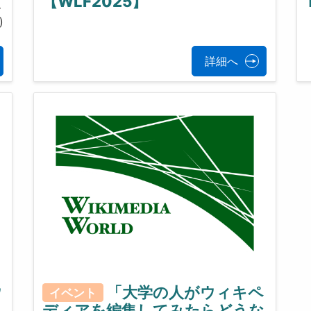
【WLF2025】
界
)
詳細へ
ウ
「大学の人がウィキペ
イベント
ディアを編集してみたらどうな