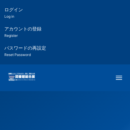
メ
イ
ログイン
匿
ン
Log in
コ
名
ン
アカウントの登録
ユ
テ
Register
ン
ー
ツ
パスワードの再設定
に
Reset Password
ザ
移
動
ー
Togg
用
メ
ニ
ュ
ー