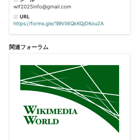
wlf2025info@gmail.com
URL
https://forms.gle/1BN1i6QkKQjDKou2A
関連フォーラム