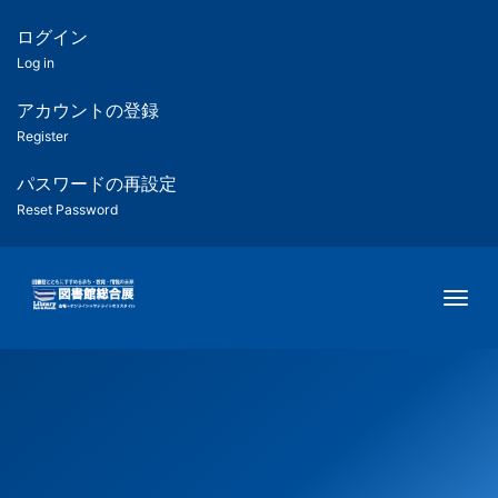
メ
イ
ログイン
匿
ン
Log in
コ
名
ン
アカウントの登録
ユ
テ
Register
ン
ー
ツ
パスワードの再設定
に
Reset Password
ザ
移
動
ー
Togg
用
メ
ニ
ュ
ー