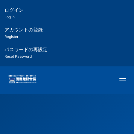
メ
イ
ログイン
匿
ン
Log in
コ
名
ン
アカウントの登録
ユ
テ
Register
ン
ー
ツ
パスワードの再設定
に
Reset Password
ザ
移
動
ー
Togg
用
メ
ニ
ュ
ー