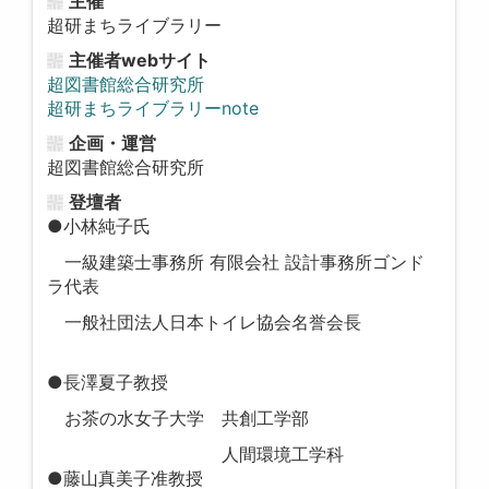
主催
超研まちライブラリー
主催者webサイト
超図書館総合研究所
超研まちライブラリーnote
企画・運営
超図書館総合研究所
登壇者
●小林純子氏
一級建築士事務所 有限会社 設計事務所ゴンド
ラ代表
一般社団法人日本トイレ協会名誉会長
●長澤夏子教授
お茶の水女子大学 共創工学部
人間環境工学科
●藤山真美子准教授