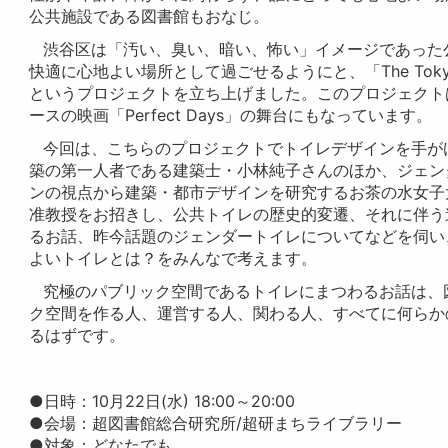
公共施設である図書館もおなじ。
渋谷区は「汚い、臭い、暗い、怖い」イメージであった
快適に心地よい場所として過ごせるようにと、「
The Toky
というプロジェクトを立ち上げました。このプロジェクト
ースの映画「
Perfect Days
」の舞台にもなっています。
今回は、こちらのプロジェクトでトイレデザインを手が
築の第一人者である建築士・小林純子さんのほか、ジェン
ンの視点から建築・都市デザインを研究するお茶の水女子
准教授をお招きし、公共トイレの歴史的変遷、それに伴う
るお話、昨今話題のジェンダートイレについてなどを伺い、
よいトイレとは？をみんなで考えます。
究極のパブリック空間であるトイレにまつわるお話は、
ク空間を作る人、運営する人、関わる人、すべてに何らか
るはずです。
●
日時：
10
月
22
日
(
水
) 18:00
～
20:00
●
会場：超図書館総合研究所
/
超研まちライブラリー
●
対象：どなたでも