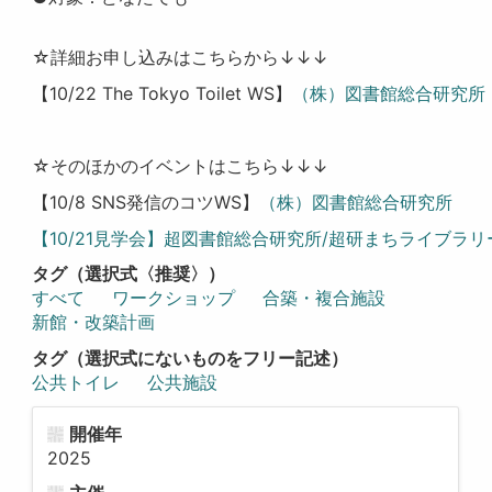
☆詳細お申し込みはこちらから↓↓↓
【
10/22 The Tokyo Toilet WS
】
（株）図書館総合研究所
☆そのほかのイベントはこちら↓↓↓
【
10/8 SNS
発信のコツ
WS
】
（株）図書館総合研究所
【10/21
見学会】超図書館総合研究所/
超研まちライブラリー
タグ（選択式〈推奨〉）
すべて
ワークショップ
合築・複合施設
新館・改築計画
タグ（選択式にないものをフリー記述）
公共トイレ
公共施設
開催年
2025