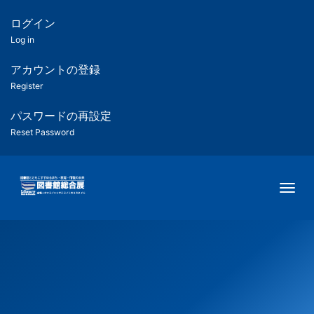
メ
イ
ログイン
匿
ン
Log in
コ
名
ン
アカウントの登録
ユ
テ
Register
ン
ー
ツ
パスワードの再設定
に
Reset Password
ザ
移
動
ー
Togg
用
メ
ニ
ュ
ー