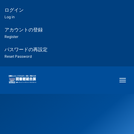
メ
イ
ログイン
匿
ン
Log in
コ
名
ン
アカウントの登録
ユ
テ
Register
ン
ー
ツ
パスワードの再設定
に
Reset Password
ザ
移
動
ー
Togg
用
メ
ニ
ュ
ー