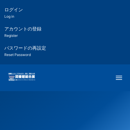
メ
イ
ログイン
匿
ン
Log in
コ
名
ン
アカウントの登録
ユ
テ
Register
ン
ー
ツ
パスワードの再設定
に
Reset Password
ザ
移
動
ー
Togg
用
メ
ニ
ュ
ー