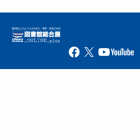
ナビゲーション
フ
ブース
イベント
ッ
ポスター
問い合わせ
タ
アーカイブ
ー
主催：図書館総合展運営委員会
企画・運営：カルチャー・ジャパン（JCC)