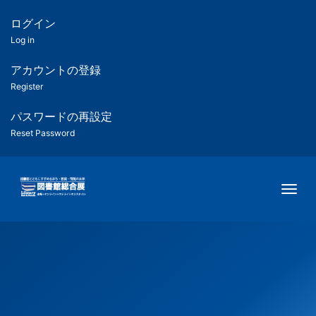
メ
イ
ログイン
匿
ン
Log in
コ
名
ン
アカウントの登録
ユ
テ
Register
ン
ー
ツ
パスワードの再設定
に
Reset Password
ザ
移
動
ー
Togg
用
メ
ニ
ュ
ー