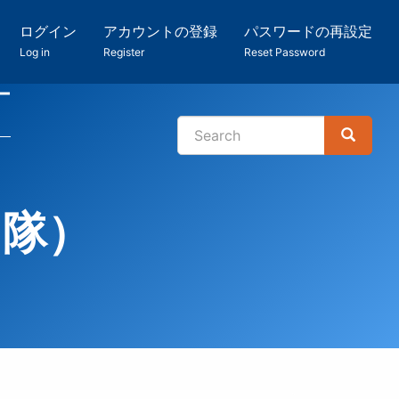
ログイン
アカウントの登録
パスワードの再設定
Log in
Register
Reset Password
ー
Search
Search
検
索
力隊）