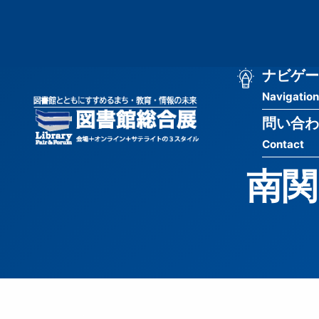
メ
匿
イ
ン
名
コ
ン
メ
ナビゲー
ユ
テ
Navigation
イ
ン
ー
ツ
問い合わ
ン
ザ
に
Contact
移
ナ
ー
動
南関
ビ
用
ゲ
メ
ー
ニ
シ
ュ
ョ
ー