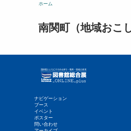
ン
ホーム
南関町（地域おこ
ナビゲーション
フ
ブース
イベント
ッ
ポスター
問い合わせ
タ
アーカイブ