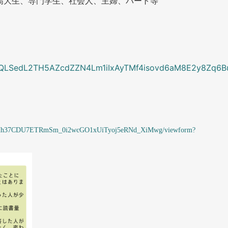
高大生、専門学生、社会人、主婦、パート等
FAIpQLSedL2TH5AZcdZZN4Lm1iIxAyTMf4isovd6aM8E2y8Zq6B
a4rRHh37CDU7ETRmSm_0i2wcGO1xUiTyoj5eRNd_XiMwg/viewform?