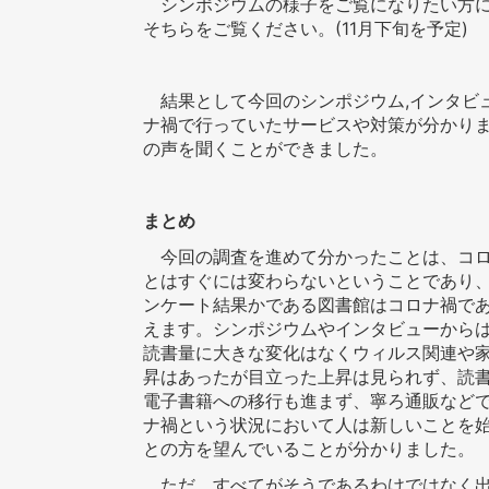
シンポジウムの様子をご覧になりたい方に
そちらをご覧ください。(11月下旬を予定)
結果として今回のシンポジウム,インタビ
ナ禍で行っていたサービスや対策が分かり
の声を聞くことができました。
まとめ
今回の調査を進めて分かったことは、コロ
とはすぐには変わらないということであり
ンケート結果かである図書館はコロナ禍で
えます。シンポジウムやインタビューから
読書量に大きな変化はなくウィルス関連や
昇はあったが目立った上昇は見られず、読
電子書籍への移行も進まず、寧ろ通販など
ナ禍という状況において人は新しいことを
との方を望んでいることが分かりました。
ただ、すべてがそうであるわけではなく出