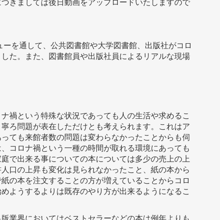
つきましては後日動画をアップロードいたしますので
ューを通して、公共図書館や大学図書館、出版社がコロ
ました。また、図書館員や出版社員によるリアルな現場
ナ禍という特殊な状況であっても人の生活や求めるこ
、寧ろ問題が表在しただけとも考えられます。これはア
あっても来館者数の問題は変わらなかったことからも伺
は、コロナ禍という一種の時間が取れる環境にあっても
家庭で出来る事についての本については多少の売上の上
書人口の上昇も変化は見られなかったこと、紙の本から
で紙の本を注文することの方が増えていることからコロ
始めようするよりは既存のやり方が出来るようになるこ
版業界においてはベストセラーなどの本は例年よりも