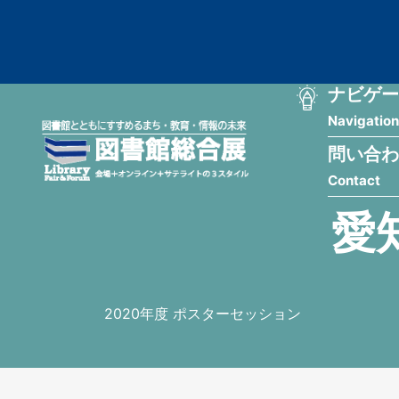
メ
匿
イ
ン
名
コ
ン
メ
ナビゲー
ユ
テ
Navigation
イ
ン
ー
ツ
問い合わ
ン
ザ
に
Contact
移
ナ
ー
動
愛
ビ
用
ゲ
メ
ー
ニ
2020年度 ポスターセッション
シ
ュ
ョ
ー