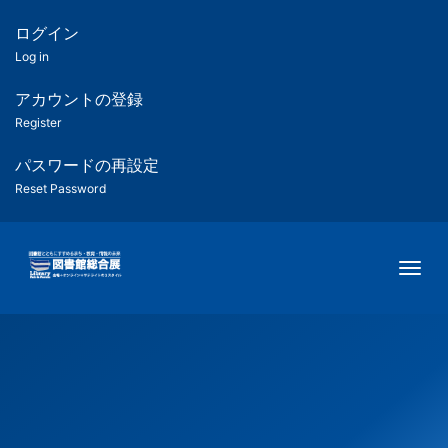
メ
イ
ログイン
匿
ン
Log in
コ
名
ン
アカウントの登録
ユ
テ
Register
ン
ー
ツ
パスワードの再設定
に
Reset Password
ザ
移
動
ー
Togg
用
メ
ニ
ュ
ー