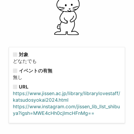
対象
どなたでも
イベントの有無
無し
URL
https://www.jissen.ac.jp/library/librarylovestaff/
katsudosyokai2024.html
https://www.instagram.com/jissen_lib_llst_shibu
ya?igsh=MWE4cHh0cjlmcHFnMg==