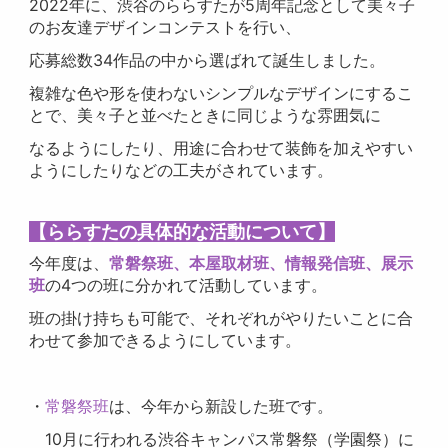
2022年に、渋谷のららすたが5周年記念として美々子
のお友達デザインコンテストを行い、
応募総数34作品の中から選ばれて誕生しました。
複雑な色や形を使わないシンプルなデザインにするこ
とで、美々子と並べたときに同じような雰囲気に
なるようにしたり、用途に合わせて装飾を加えやすい
ようにしたりなどの工夫がされています。
【ららすたの具体的な活動について】
今年度は、
常磐祭班、本屋取材班、情報発信班、展示
班
の4つの班に分かれて活動しています。
班の掛け持ちも可能で、それぞれがやりたいことに合
わせて参加できるようにしています。
・
常磐祭班
は、今年から新設した班です。
10月に行われる渋谷キャンパス常磐祭（学園祭）に