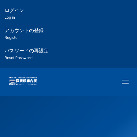
メ
イ
ログイン
匿
ン
Log in
コ
名
ン
アカウントの登録
ユ
テ
Register
ン
ー
ツ
パスワードの再設定
に
Reset Password
ザ
移
動
ー
Togg
用
メ
ニ
ュ
ー