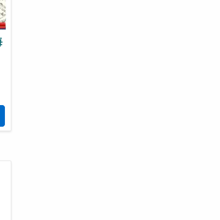
海
と
夫