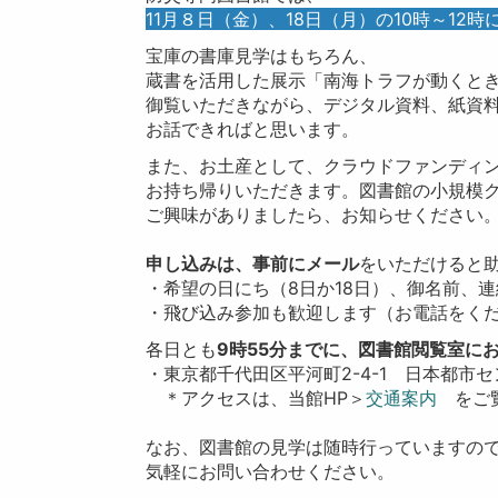
11月８日（金）、18日（月）の10時～12
宝庫の書庫見学はもちろん、
蔵書を活用した展示「南海トラフが動くとき
御覧いただきながら、デジタル資料、紙資
お話できればと思います。
また、お土産として、クラウドファンディ
お持ち帰りいただきます。図書館の小規模
ご興味がありましたら、お知らせください
申し込みは、事前にメール
をいただけると
・希望の日にち（8日か18日）、御名前、
・飛び込み参加も歓迎します（お電話をく
各日とも
9時55分までに、図書館閲覧室に
・東京都千代田区平河町2-4-1 日本都市
＊アクセスは、当館HP＞
交通案内
をご覧
なお、図書館の見学は随時行っていますの
気軽にお問い合わせください。