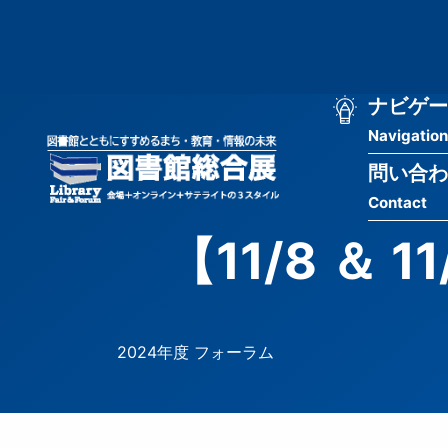
メ
匿
イ
ン
名
コ
ン
メ
ナビゲー
ユ
テ
Navigation
イ
ン
ー
ツ
問い合わ
ン
ザ
に
Contact
移
ナ
ー
動
【11/8 ＆
ビ
用
ゲ
メ
ー
ニ
2024年度 フォーラム
シ
ュ
ョ
ー