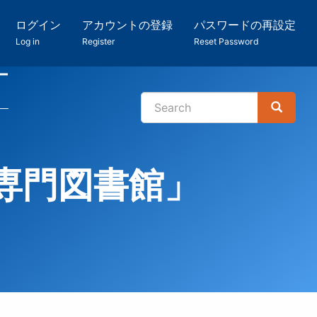
ログイン
アカウントの登録
パスワードの再設定
Log in
Register
Reset Password
ー
Search
Search
検
索
防災専門図書館」