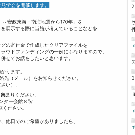
時に見学会を開催します。
2
 ～安政東海・南海地震から170年」を
料を展示する際に当館が考えていることなどを
ングの寄付金で作成したクリアファイルを
h
クラウドファンディングの一例にもなりますので、
。併せてお話をしたいと思います。
助かります。
0
連絡先（メール）をお知らせください。
ださい）。
l
お集まり
ください。
センター会館８階
ください。
h
で、他日でのご希望がありましたら、
h