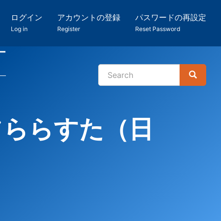
ログイン
アカウントの登録
パスワードの再設定
Log in
Register
Reset Password
ー
Search
Search
検
索
フららすた（日