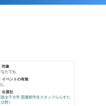
対象
どなたでも
イベントの有無
無し
出展社
実践女子大学 図書館学生スタッフららすた
（日野）