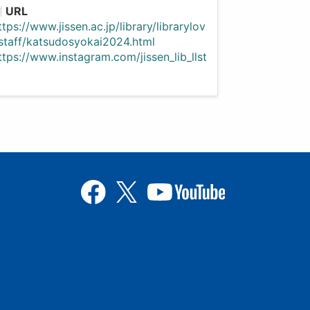
URL
ttps://www.jissen.ac.jp/library/librarylov
staff/katsudosyokai2024.html
ttps://www.instagram.com/jissen_lib_llst