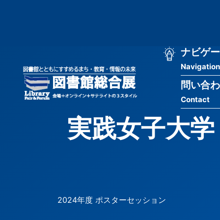
メ
匿
イ
ン
名
コ
ン
メ
ナビゲー
ユ
テ
Navigation
イ
ン
ー
ツ
問い合わ
ン
ザ
に
Contact
移
ナ
ー
動
実践女子大学
ビ
用
ゲ
メ
ー
ニ
シ
ュ
2024年度 ポスターセッション
ョ
ー