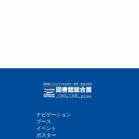
ナビゲーション
フ
ブース
イベント
ッ
ポスター