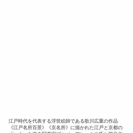
江戸時代を代表する浮世絵師である歌川広重の作品
《江戸名所百景》《京名所》に描かれた江戸と京都の