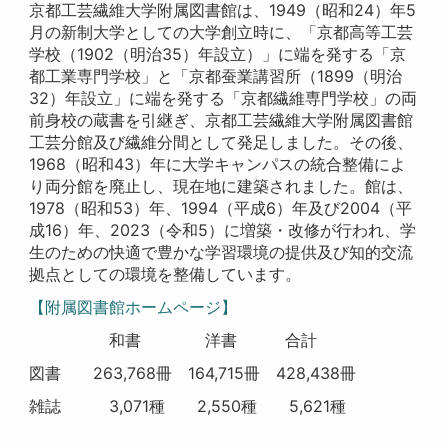
京都工芸繊維大学附属図書館は、1949（昭和24）年5
月の新制大学としての大学創立時に、「京都高等工芸
学校（1902（明治35）年設立）」に端を発する「京
都工業専門学校」と「京都蚕業講習所（1899（明治
32）年設立」に端を発する「京都繊維専門学校」の両
前身校の蔵書を引継ぎ、京都工芸繊維大学附属図書館
工芸分館及び繊維分間として発足しました。その後、
1968（昭和43）年に大学キャンパスの統合整備によ
り両分館を廃止し、現在地に建築されました。館は、
1978（昭和53）年、1994（平成6）年及び2004（平
成16）年、2023（令和5）に増築・改修が行われ、学
生のための快適で豊かな学習環境の提供及び知的交流
拠点としての環境を整備しています。
【附属図書館ホームページ】
和書 洋書 合計
図書 263,768冊 164,715冊 428,438冊
雑誌 3,071種 2,550種 5,621種