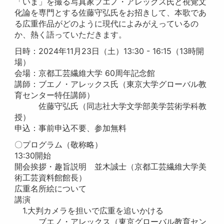
「いま」を撮る写真家ブエノ・アレックス氏と視覚文
化論を専門とする佐藤守弘氏をお招きして、本歌であ
る広重作品がどのように現代によみがえっているの
か、熱く語っていただきます。
日時：2024年11月23日（土）13:30 - 16:15（13時開
場）
会場：京都工芸繊維大学 60周年記念館
講師：ブエノ・アレックス氏（東京大学グローバル教
育センター特任講師）
佐藤守弘氏（同志社大学文学部美学芸術学科教
授）
申込：事前申込不要、参加無料
〇プログラム（敬称略）
13:30開始
開会挨拶・趣旨説明 並木誠士（京都工芸繊維大学美
術工芸資料館館長）
広重名所絵について
講演
1.大判カメラを担いで広重を追いかける
ブエノ・アレックス（東京グローバル教育セン