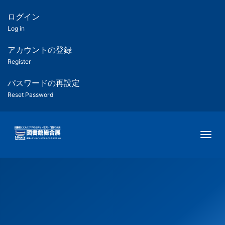
メ
イ
ログイン
匿
ン
Log in
コ
名
ン
アカウントの登録
ユ
テ
Register
ン
ー
ツ
パスワードの再設定
に
Reset Password
ザ
移
動
ー
Togg
用
メ
ニ
ュ
ー