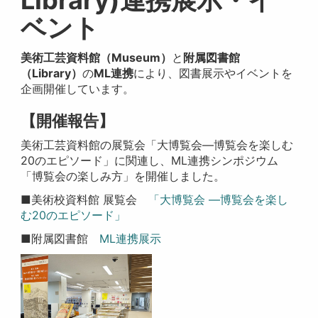
Library)連携展示・イ
ベント
美術工芸資料館（Museum）
と
附属図書館
（Library）
の
ML連携
により、図書展示やイベントを
企画開催しています。
【開催報告】
美術工芸資料館の展覧会「大博覧会―博覧会を楽しむ
20のエピソード」に関連し、ML連携シンポジウム
「博覧会の楽しみ方」を開催しました。
■美術校資料館 展覧会
「大博覧会 ―博覧会を楽し
む20のエピソード」
■附属図書館
ML連携展示