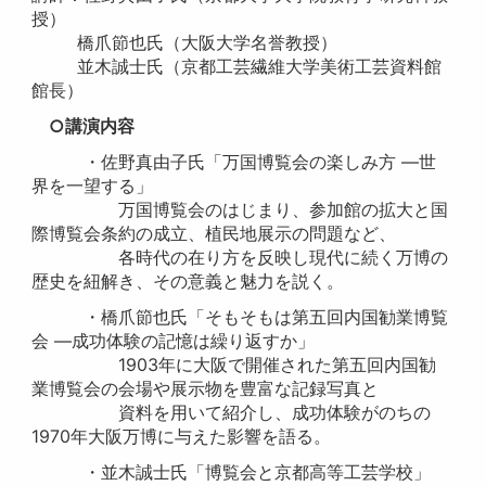
授）
橋爪節也氏（大阪大学名誉教授）
並木誠士氏（京都工芸繊維大学美術工芸資料館
館長）
○講演内容
・佐野真由子氏「万国博覧会の楽しみ方 ―世
界を一望する」
万国博覧会のはじまり、参加館の拡大と国
際博覧会条約の成立、植民地展示の問題など、
各時代の在り方を反映し現代に続く万博の
歴史を紐解き、その意義と魅力を説く。
・橋爪節也氏「そもそもは第五回内国勧業博覧
会 ―成功体験の記憶は繰り返すか」
1903年に大阪で開催された第五回内国勧
業博覧会の会場や展示物を豊富な記録写真と
資料を用いて紹介し、成功体験がのちの
1970年大阪万博に与えた影響を語る。
・並木誠士氏「博覧会と京都高等工芸学校」