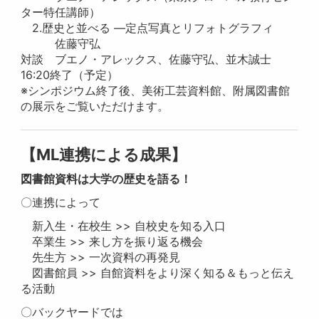
ター特任講師）
2.歴史と並べる ―定点写真とリフォトグラフィ
佐藤守弘
対談 ブエノ・アレックス、佐藤守弘、並木誠士
16:20終了（予定）
※シンポジウム終了後、美術工芸資料館、附属図書館
の展示をご覧いただけます。
【ML連携による成果】
図書館資料は大学の歴史を語る！
〇連携によって
新入生・在校生 >> 自校史を知る入口
卒業生 >> 来し方を振り返る機会
先生方 >> 一次資料の再発見
図書館員 >> 自館資料をより深く知る＆もっと伝え
る活動
〇バックヤードでは