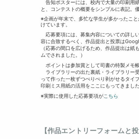
告知ポスターには、校内で大量の印刷用紙
と、コンテストの概要をシンプルに表記。
※企画が年末で、多忙な学生が多かったこ
けています。
応募要項には、募集内容についての詳しい
容に合致するべく、作品提出と投票はGoog
（応募の間口を広げるため、作品提出は紙もO
ムでされました。）
ポイントは参加賞として司書の特製メモ帳
ライブラリーの出た裏紙・ライブラリー受
って作った一枚ずつぺりぺり剥がせるタイ
印刷ミス用紙の活用をここにもってきまし
※実際に使用した応募要項が
こちら
【作品エントリーフォームと投