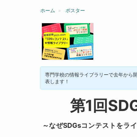
ン
ホーム
ポスター
専門学校の情報ライブラリーで去年から開
表します！
第1回SD
～なぜSDGsコンテストをラ