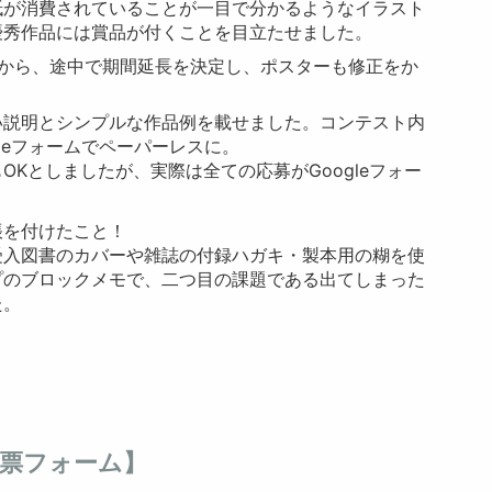
が消費されていることが一目で分かるようなイラスト
優秀作品には賞品が付くことを目立たせました。
とから、途中で期間延長を決定し、ポスターも修正をか
説明とシンプルな作品例を載せました。コンテスト内
leフォームでペーパーレスに。
Kとしましたが、実際は全ての応募がGoogleフォー
を付けたこと！
入図書のカバーや雑誌の付録ハガキ・製本用の糊を使
プのブロックメモで、二つ目の課題である出てしまった
た。
票フォーム】