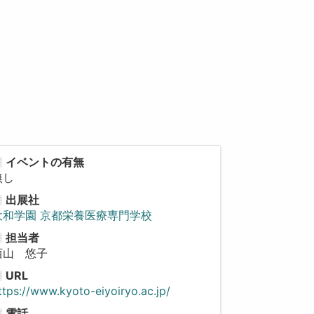
イベントの有無
無し
出展社
大和学園 京都栄養医療専門学校
担当者
西山 悠子
URL
ttps://www.kyoto-eiyoiryo.ac.jp/
電話