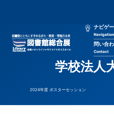
メ
匿
イ
ン
名
コ
ン
メ
ナビゲー
ユ
テ
Navigation
イ
ン
ー
ツ
問い合わ
ン
ザ
に
Contact
移
ナ
ー
動
学校法人
ビ
用
ゲ
メ
ー
ニ
2024年度 ポスターセッション
シ
ュ
ョ
ー