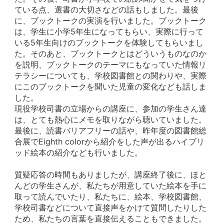
ている点、選書の大切さなどの話もしました。最後
に、ブックトークの実演を行いました。ブックトーク
は、学生に小学5年生になってもらい、実際に行って
いる5年生向けのブックトークを体験してもらいまし
た。そのあと、ブックトークとはどういうものなのか
を説明、ブックトークのテーマにもなっていた情報リ
テラシーについても、学校図書館との関わりや、実際
にこのブックトークを聞いた児童の変化なども話しま
した。
現役学校司書の立場からの講座に、参加の学生さん達
は、とても熱心にメモを取りながら聴いていました。
最後に、読書バリアフリーの話や、昨年度の図書館総
合展でEighth colorから紹介をした声が出るハイブリ
ッド絵本の紹介なども行いました。
質疑応答の時間もありましたが、講座終了後に、ほと
んどの学生さんが、私たちが用意していた絵本を手に
取って読んでいたり、私たちに、絵本、学校図書館、
学校司書などについて直接声をかけて質問したりした
ため、私たちの言葉を直接伝えることもできました。