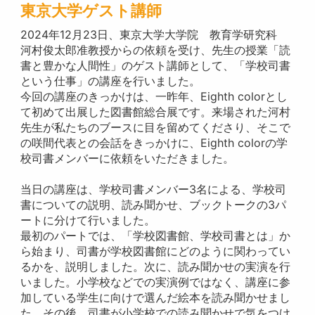
東京大学ゲスト講師
2024年12月23日、東京大学大学院 教育学研究科
河村俊太郎准教授からの依頼を受け、先生の授業「読
書と豊かな人間性」のゲスト講師として、「学校司書
という仕事」の講座を行いました。
今回の講座のきっかけは、一昨年、Eighth colorとし
て初めて出展した図書館総合展です。来場された河村
先生が私たちのブースに目を留めてくださり、そこで
の咲間代表との会話をきっかけに、Eighth colorの学
校司書メンバーに依頼をいただきました。
当日の講座は、学校司書メンバー3名による、学校司
書についての説明、読み聞かせ、ブックトークの3パ
ートに分けて行いました。
最初のパートでは、「学校図書館、学校司書とは」か
ら始まり、司書が学校図書館にどのように関わってい
るかを、説明しました。次に、読み聞かせの実演を行
いました。小学校などでの実演例ではなく、講座に参
加している学生に向けで選んだ絵本を読み聞かせまし
た。その後、司書が小学校での読み聞かせで気をつけ