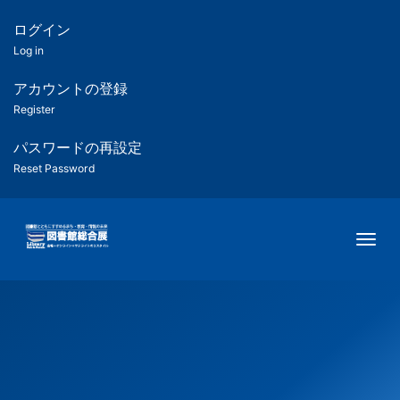
メ
イ
ログイン
匿
ン
Log in
コ
名
ン
アカウントの登録
ユ
テ
Register
ン
ー
ツ
パスワードの再設定
に
Reset Password
ザ
移
動
ー
Togg
用
メ
ニ
ュ
ー