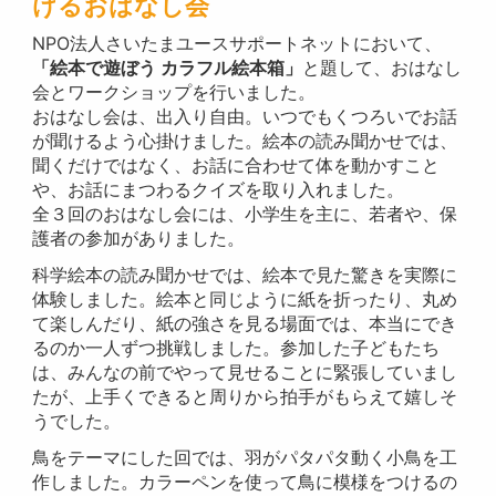
けるおはなし会
NPO法人さいたまユースサポートネットにおいて、
「絵本で遊ぼう カラフル絵本箱」
と題して、おはなし
会とワークショップを行いました。
おはなし会は、出入り自由。いつでもくつろいでお話
が聞けるよう心掛けました。絵本の読み聞かせでは、
聞くだけではなく、お話に合わせて体を動かすこと
や、お話にまつわるクイズを取り入れました。
全３回のおはなし会には、小学生を主に、若者や、保
護者の参加がありました。
科学絵本の読み聞かせでは、絵本で見た驚きを実際に
体験しました。絵本と同じように紙を折ったり、丸め
て楽しんだり、紙の強さを見る場面では、本当にでき
るのか一人ずつ挑戦しました。参加した子どもたち
は、みんなの前でやって見せることに緊張していまし
たが、上手くできると周りから拍手がもらえて嬉しそ
うでした。
鳥をテーマにした回では、羽がパタパタ動く小鳥を工
作しました。カラーペンを使って鳥に模様をつけるの