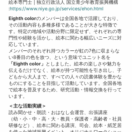
絵本専門士 | 独立行政法人 国立青少年教育振興機構
:
https://www.niye.go.jp/services/ehon.html
Eighth color
のメンバーは全国各地で活躍しており、
その活動内容も多種多様であることが大きな特徴で
す。特定の地域や活動分野に限定せず、それぞれの専
門性や経験を活かし、絵本に関わる幅広いニーズに対
応しています。
メンバーのそれぞれ持つカラーが虹の7色に収まらな
い8番目の色を放つ、という意味でユニット名を
「Eighth color」
としました。絵本の楽しさや魅力を
伝えるだけでなく、絵本が持つ可能性を引き出し、子
どもから大人まで、すべての人々の読書体験を豊かな
ものにすることを目指して活動しています。全国各地
で絵本を普及するため、研究活動・情報交換を行って
います。
＜主な活動実績＞
読み聞かせ・朗読・おはなし会運営、出張講座
（幼・小・中・高・大・教員・保護者・高齢者・社員
研修など）、絵本に関わる講演、司会、絵本・紙芝居
を使った地域振興イベント、オリジナルワークショッ