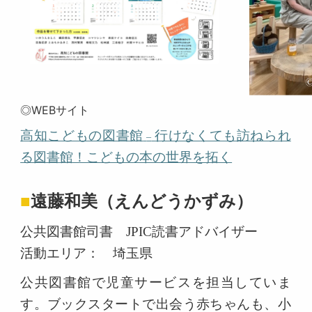
◎WEBサイト
高知こどもの図書館
行けなくても訪ねられ
–
る図書館！こどもの本の世界を拓く
■
遠藤和美（えんどうかずみ）
公共図書館司書 JPIC読書アドバイザー
活動エリア： 埼玉県
公共図書館で児童サービスを担当していま
す。ブックスタートで出会う赤ちゃんも、小