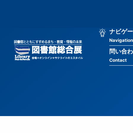
メ
匿
イ
ン
名
コ
ン
メ
ナビゲー
ユ
テ
Navigation
イ
ン
ー
ツ
問い合わ
ン
ザ
に
Contact
移
ナ
ー
動
ビ
用
ゲ
メ
ー
ニ
シ
ュ
ョ
ー