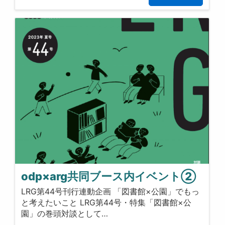
odp×arg共同ブース内イベント②
LRG第44号刊行連動企画 「図書館×公園」でもっ
と考えたいこと LRG第44号・特集「図書館×公
園」の巻頭対談として…