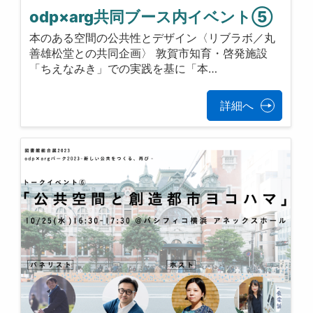
odp×arg共同ブース内イベント⑤
本のある空間の公共性とデザイン〈リブラボ／丸
善雄松堂との共同企画〉 敦賀市知育・啓発施設
「ちえなみき」での実践を基に「本…
詳細へ