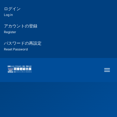
メ
イ
ログイン
匿
ン
Log in
コ
名
ン
アカウントの登録
ユ
テ
Register
ン
ー
ツ
パスワードの再設定
に
Reset Password
ザ
移
動
ー
Togg
用
メ
ニ
ュ
ー