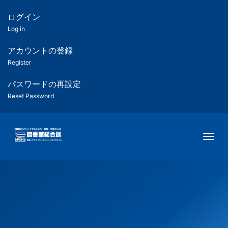
メ
イ
ログイン
匿
ン
Log in
コ
名
ン
アカウントの登録
ユ
テ
Register
ン
ー
ツ
パスワードの再設定
に
Reset Password
ザ
移
動
ー
Togg
用
メ
ニ
ュ
ー