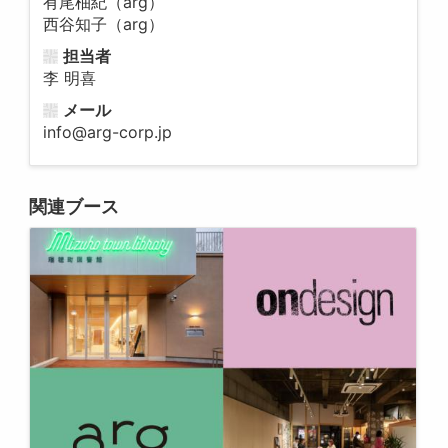
有尾柚紀（arg）
西谷知子（arg）
担当者
李 明喜
メール
info@arg-corp.jp
関連ブース