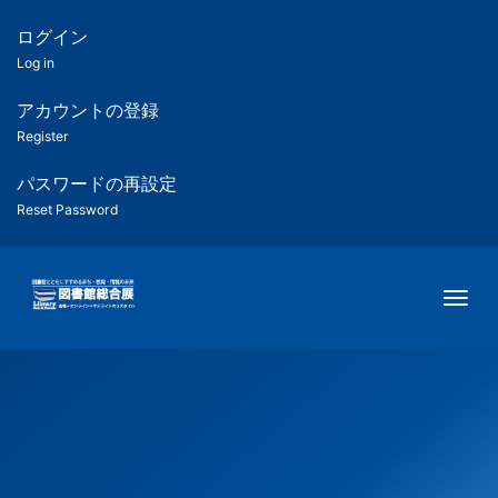
メ
イ
ログイン
匿
ン
Log in
コ
名
ン
アカウントの登録
ユ
テ
Register
ン
ー
ツ
パスワードの再設定
に
Reset Password
ザ
移
動
ー
Togg
用
メ
ニ
ュ
ー