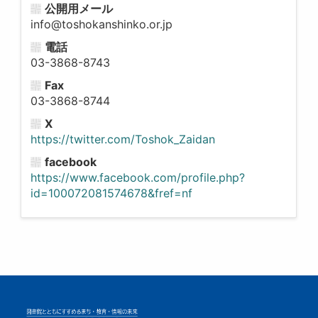
公開用メール
info@toshokanshinko.or.jp
電話
03-3868-8743
Fax
03-3868-8744
X
https://twitter.com/Toshok_Zaidan
facebook
https://www.facebook.com/profile.php?
id=100072081574678&fref=nf