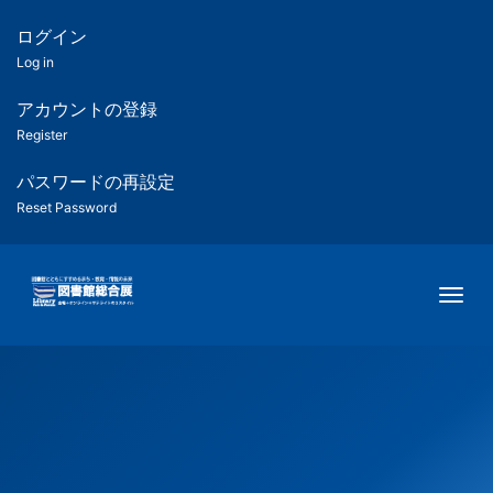
メ
イ
ログイン
匿
ン
Log in
コ
名
ン
アカウントの登録
ユ
テ
Register
ン
ー
ツ
パスワードの再設定
に
Reset Password
ザ
移
動
ー
Togg
用
メ
ニ
ュ
ー