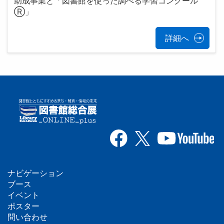
助成事業と「図書館を使った調べる学習コンクール
Ⓡ」
詳細へ
ナビゲーション
フ
ブース
イベント
ッ
ポスター
問い合わせ