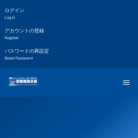
メ
イ
ログイン
匿
ン
Log in
コ
名
ン
アカウントの登録
ユ
テ
Register
ン
ー
ツ
パスワードの再設定
に
Reset Password
ザ
移
動
ー
Togg
用
メ
ニ
ュ
ー