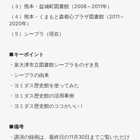
（３）熊本・益城町図書館（
2008
～
2011
年）
（４）熊本・くまもと森都心プラザ図書館（
2011
～
2020
年）
（５）シープラ（現在）
■キーポイント
・泉大津市立図書館シープラをのぞき見
・シープラの由来
・ヨミダス歴史館を使ってみた
・ヨミダス歴史館の活用事例
・ヨミダス歴史館のココがいい！
■備考
・講演の録画は、最終日の
11
月
30
日までご覧いただけ