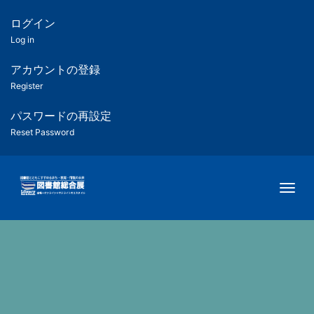
メ
イ
ログイン
匿
ン
Log in
コ
名
ン
アカウントの登録
ユ
テ
Register
ン
ー
ツ
パスワードの再設定
に
Reset Password
ザ
移
動
ー
Togg
用
メ
ニ
ュ
ー