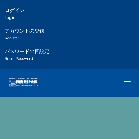
メ
イ
ログイン
匿
ン
Log in
コ
名
ン
アカウントの登録
ユ
テ
Register
ン
ー
ツ
パスワードの再設定
に
Reset Password
ザ
移
動
ー
Togg
用
メ
ニ
ュ
ー