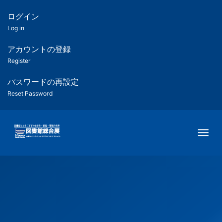
メ
イ
ログイン
匿
ン
Log in
コ
名
ン
アカウントの登録
ユ
テ
Register
ン
ー
ツ
パスワードの再設定
に
Reset Password
ザ
移
動
ー
Togg
用
メ
ニ
ュ
ー