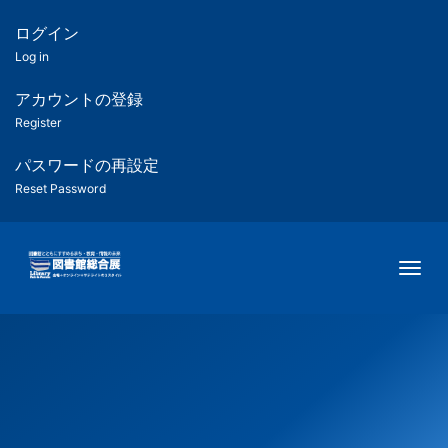
メ
イ
ログイン
匿
ン
Log in
コ
名
ン
アカウントの登録
ユ
テ
Register
ン
ー
ツ
パスワードの再設定
に
Reset Password
ザ
移
動
ー
Togg
用
メ
ニ
ュ
ー