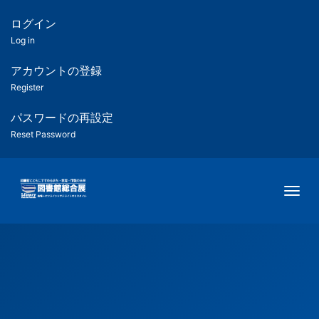
メ
イ
ログイン
匿
ン
Log in
コ
名
ン
アカウントの登録
ユ
テ
Register
ン
ー
ツ
パスワードの再設定
に
Reset Password
ザ
移
動
ー
Togg
用
メ
ニ
ュ
ー