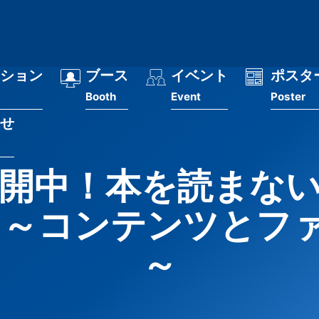
ション
ブース
イベント
ポスタ
Booth
Event
Poster
せ
開中！本を読まな
 ～コンテンツとフ
～