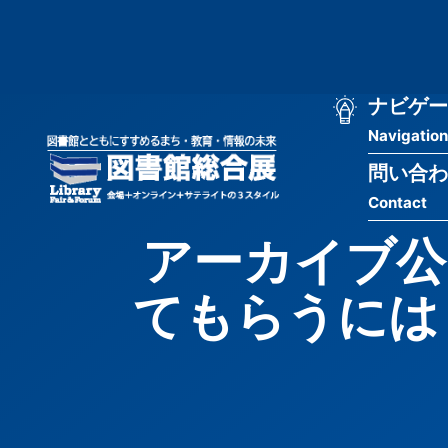
メ
匿
イ
ン
名
コ
ン
メ
ナビゲー
ユ
テ
Navigation
イ
ン
ー
ツ
問い合わ
ン
ザ
に
Contact
移
ナ
ー
動
アーカイブ公
ビ
用
てもらうには
ゲ
メ
ー
ニ
シ
ュ
ョ
ー