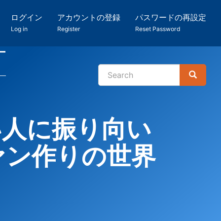
ログイン
アカウントの登録
パスワードの再設定
Log in
Register
Reset Password
ー
Search
Search
検
索
い人に振り向い
ァン作りの世界