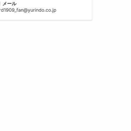
メール
rd1909_fan@yurindo.co.jp