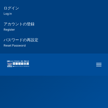
メ
イ
ログイン
匿
ン
Log in
コ
名
ン
アカウントの登録
ユ
テ
Register
ン
ー
ツ
パスワードの再設定
に
Reset Password
ザ
移
動
ー
Togg
用
メ
ニ
ュ
ー