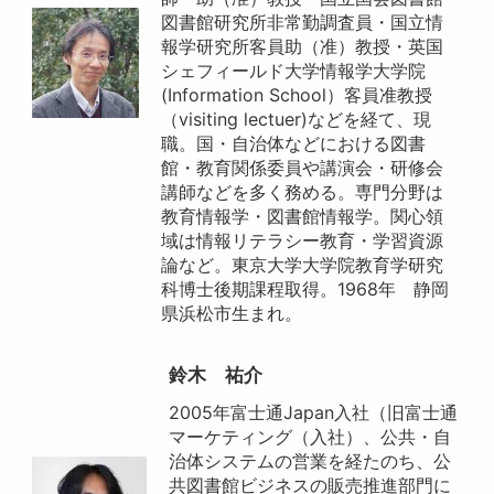
図書館研究所非常勤調査員・国立情
報学研究所客員助（准）教授・英国
シェフィールド大学情報学大学院
(Information School）客員准教授
（visiting lectuer)などを経て、現
職。国・自治体などにおける図書
館・教育関係委員や講演会・研修会
講師などを多く務める。専門分野は
教育情報学・図書館情報学。関心領
域は情報リテラシー教育・学習資源
論など。東京大学大学院教育学研究
科博士後期課程取得。1968年 静岡
県浜松市生まれ。
鈴木 祐介
2005年富士通Japan入社（旧富士通
マーケティング（入社）、公共・自
治体システムの営業を経たのち、公
共図書館ビジネスの販売推進部門に