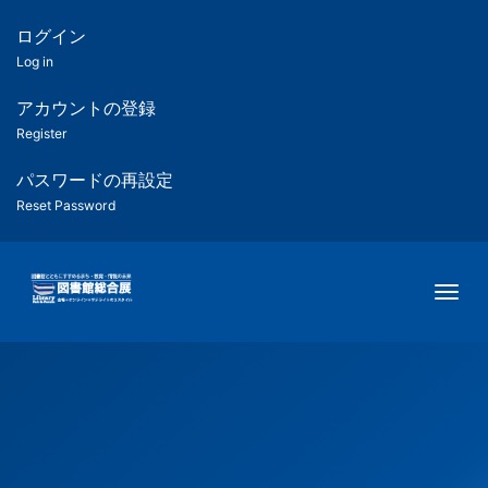
メ
イ
ログイン
匿
ン
Log in
コ
名
ン
アカウントの登録
ユ
テ
Register
ン
ー
ツ
パスワードの再設定
に
Reset Password
ザ
移
動
ー
Togg
用
メ
ニ
ュ
ー