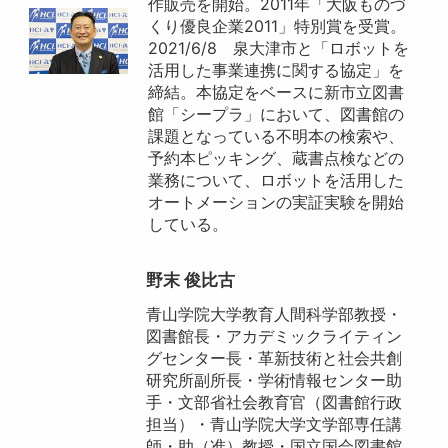
作販売を開始。2011年「大阪ものづ
くり優良企業2011」特別賞を受賞。
2021/6/8 泉大津市と「ロボットを
活用した事業連携に関する協定」を
締結。本協定をベースに新市立図書
館「シープラ」において、図書館の
課題となっている不明本の検索や、
予約本ピッキング、蔵書点検などの
業務について、ロボットを活用した
オートメーションの実証実験を開始
している。
野末 俊比古
青山学院大学教育人間科学部教授・
図書館長・アカデミックライティン
グセンター長・革新技術と社会共創
研究所副所長・学術情報センター助
手・文部省社会教育官（図書館行政
担当）・青山学院大学文学部専任講
師・助（准）教授・国立国会図書館