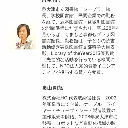
泉大津市立図書館「シープラ」館
長。学校図書館、民間企業での勤務
を経て、鹿本図書館・益城町図書館
の開館準備にたずさわり、平成28年4
月からは、くまもと森都心プラザ図
書館館長。勤務館は、子どもの読書
活動優秀実践図書館文部科学大臣表
彰、Library of theYear2015優秀賞
（先進的な活動を行っている機関に
対して、NPO法人知的資源イニシア
ティブが授与する賞）を受賞。
奥山 剛旭
株式会社HCI代表取締役社長。2002
年和泉市にて企業、ケーブル・ワイ
ヤー・チューブ・シート製造装置の
製作販売を開始。2008年泉大津市に
移転。ロボットなど自動化機械の製