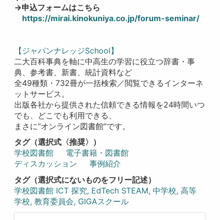
→
申込フォームはこちら
https://mirai.kinokuniya.co.jp/forum-seminar/
【ジャパンナレッジSchool】
二大百科事典を軸に中高生の学習に役立つ辞書・事
典、参考書
、新書
、統計資料
など
全49
種類・
732
冊が一括検索／閲覧できるインターネ
ットサービス。
出版各社から提供された信頼できる情報を
24
時間いつ
でも、どこでも利用できる、
まさに“オンライン図書館”です。
タグ（選択式〈推奨〉）
学校図書館
電子書籍・図書館
ディスカッション
事例紹介
タグ（選択式にないものをフリー記述）
学校図書館 ICT 探究, EdTech STEAM, 中学校, 高等
学校, 教育委員会, GIGAスクール