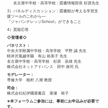
名古屋中学校・高等学校：図書情報部長 杉原先生
3
）パネルディスカッション：図書館が考える学習支
援ツールのこれから
―
『ジャパンナレッジ
School
』ができること
4
）質疑応答
◇登壇者◇
パネリスト：
中央大学附属中学校・高等学校 平野 誠 先生
軽井沢風越学園 有山 裕美子 先生
名古屋中学校・高等学校
杉原 辰雄 先生
株式会社ネットアドバンス 田中 政司 氏
モデレーター：
専修大学 植村 八潮 教授
司会：
株式会社紀伊國屋書店 簗瀬 裕子
※
本フォーラムご参加には、事前にお申込みが必要で
す。