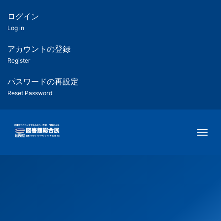
メ
イ
ログイン
匿
ン
Log in
コ
名
ン
アカウントの登録
ユ
テ
Register
ン
ー
ツ
パスワードの再設定
に
Reset Password
ザ
移
動
ー
Togg
用
メ
ニ
ュ
ー