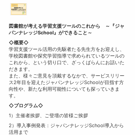
図書館が考える学習支援ツールのこれから ～『ジャ
パンナレッジ
School
』ができること～
◇概要◇
学習支援ツール活用の先駆者たる先生方をお迎えし、
学校図書館や探究学習指導で求められているツールの
これから、という切り口で、ざっくばらんにお話いた
だきます。
また、様々ご意見を頂戴するなかで、サービスリリー
ス
2
年目を迎えたジャパンナレッジ
School
が目指す方
向性や、新たな利用可能性についても探っていきま
す。
◇プログラム◇
1
）主催者挨拶、ご登壇の皆様ご挨拶
2
）導入事例発表：ジャパンナレッジ
School
導入から
活用まで