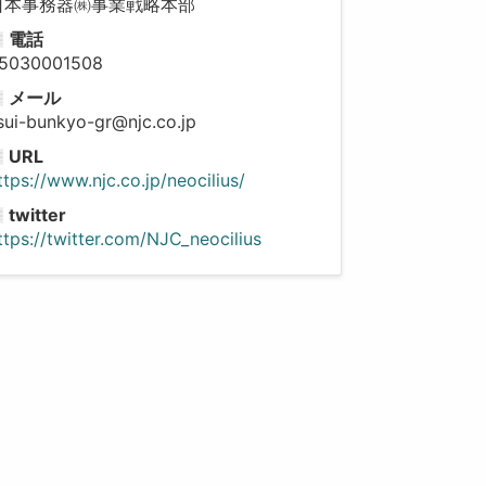
日本事務器㈱事業戦略本部
電話
5030001508
メール
isui-bunkyo-gr@njc.co.jp
URL
ttps://www.njc.co.jp/neocilius/
twitter
ttps://twitter.com/NJC_neocilius