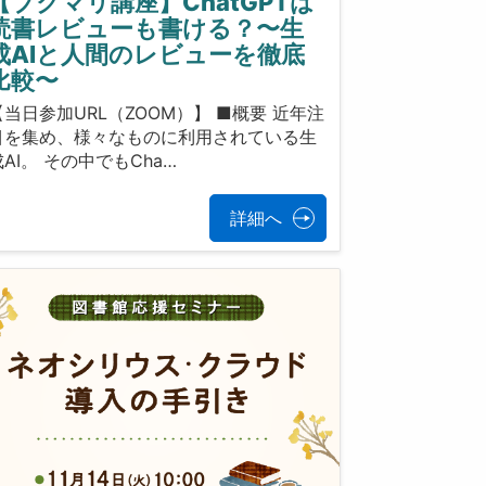
【ブクマリ講座】ChatGPTは
読書レビューも書ける？〜生
成AIと人間のレビューを徹底
比較〜
【当日参加URL（ZOOM）】 ■概要 近年注
目を集め、様々なものに利用されている生
AI。 その中でもCha…
詳細へ