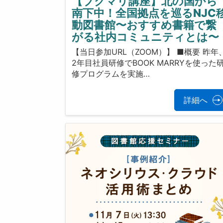
【ブクマリ講座】北の国から
南下中！全国拠点を巡るNJC
動図書館〜おすすめ書籍で繋
がる社内コミュニティとは〜
【当日参加URL（ZOOM）】 ■概要 昨年
2年目社員研修でBOOK MARRYを使った
修プログラムを実施…
詳細へ