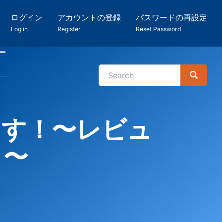
ログイン
アカウントの登録
パスワードの再設定
Log in
Register
Reset Password
ー
Search
Search
検
索
ます！〜レビュ
？〜