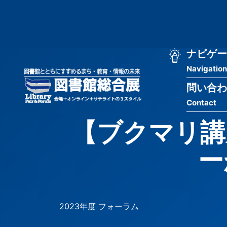
メ
匿
イ
ン
名
コ
ン
メ
ナビゲー
ユ
テ
Navigation
イ
ン
ー
ツ
問い合わ
ン
ザ
に
Contact
移
ナ
ー
動
【ブクマリ講
ビ
用
ゲ
ー
メ
ー
ニ
シ
ュ
2023年度 フォーラム
ョ
ー