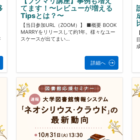
【ブクマリ講座】事例も増え
移
てます！〜レビューが増える
Tipsとは？〜
【当日参加URL（ZOOM）】 ■概要 BOOK
MARRYをリリースして約1年。様々なユー
、
スケースが出てまい…
研
成
詳細へ