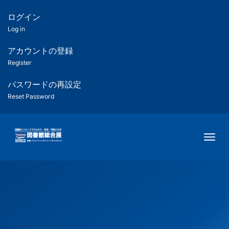
メ
イ
ログイン
匿
ン
Log in
コ
名
ン
アカウントの登録
ユ
テ
Register
ン
ー
ツ
パスワードの再設定
に
Reset Password
ザ
移
動
ー
Togg
用
メ
ニ
ュ
ー