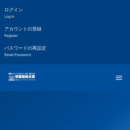
メ
イ
ログイン
匿
ン
Log in
コ
名
ン
アカウントの登録
ユ
テ
Register
ン
ー
ツ
パスワードの再設定
に
Reset Password
ザ
移
動
ー
Togg
用
メ
ニ
ュ
ー