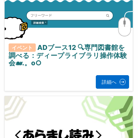
ADブース12 🔍専門図書館を
イベント
調べる：ディープライブラリ操作体験
会🐋.。o○
詳細へ