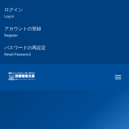
メ
イ
ログイン
匿
ン
Log in
コ
名
ン
アカウントの登録
ユ
テ
Register
ン
ー
ツ
パスワードの再設定
に
Reset Password
ザ
移
動
ー
Togg
用
メ
ニ
ュ
ー