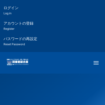
メ
イ
ログイン
匿
ン
Log in
コ
名
ン
アカウントの登録
ユ
テ
Register
ン
ー
ツ
パスワードの再設定
に
Reset Password
ザ
移
動
ー
Togg
用
メ
ニ
ュ
ー