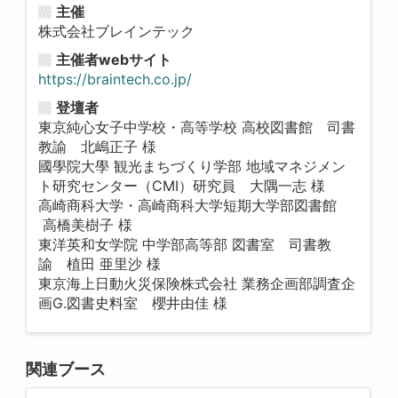
主催
株式会社ブレインテック
主催者webサイト
https://braintech.co.jp/
登壇者
東京純心女子中学校・高等学校 高校図書館 司書
教諭 北嶋正子 様
國學院大學 観光まちづくり学部 地域マネジメン
ト研究センター（CMI）研究員 大隅一志 様
高崎商科大学・高崎商科大学短期大学部図書館
高橋美樹子 様
東洋英和女学院 中学部高等部 図書室 司書教
諭 植田 亜里沙 様
東京海上日動火災保険株式会社 業務企画部調査企
画G.図書史料室 櫻井由佳 様
関連ブース