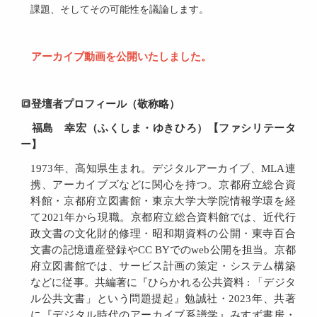
課題、そしてその可能性を議論します。
アーカイブ動画を公開いたしました。
🔳登壇者プロフィール（敬称略）
福島 幸宏（ふくしま・ゆきひろ）【ファシリテータ
ー】
1973年、高知県生まれ。デジタルアーカイブ、MLA連
携、アーカイブズなどに関心を持つ。京都府立総合資
料館・京都府立図書館・東京大学大学院情報学環を経
て2021年から現職。京都府立総合資料館では、近代行
政文書の文化財的修理・昭和期資料の公開・東寺百合
文書の記憶遺産登録やCC BYでのweb公開を担当。京都
府立図書館では、サービス計画の策定・システム構築
などに従事。共編著に『ひらかれる公共資料 : 「デジタ
ル公共文書」という問題提起』勉誠社・2023年、共著
に『デジタル時代のアーカイブ系譜学』みすず書房・