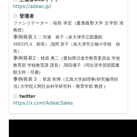
https://adeac.jp/
登壇者
ファシリテーター：福島 幸宏（
慶應義塾大学 文学部 准
教授）
事例発表１：
河瀬 裕子（泉大津市立図書館
SHEEPLA 館長）,浅間 原子（泉大津市立楠小学校 校
長）
事例発表2：
桃原 勇二（愛知県日進市教育委員会 学校
教育部 学校教育課 課長）,岡田優子（同生涯学習部図書
館主幹・司書)
事例発表３：
草原 和博（
広島大学副理事(研究倫理担
当) 大学院人間社会科学研究科・教育学部 教授 )
twitter
https://x.com/AdeacSales