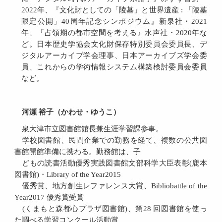
2022年、『文化財としての「陵墓」と世界遺産 : 「陵墓
限定公開」40周年記念シンポジウム』新泉社・2021
年、『占領期の都市空間を考える』水声社・2020年な
ど。日本歴史学協会文化財保存特別委員会委員長、デ
ジタルアーカイブ学会理事、日本アーカイブズ学会委
員、これからの学術情報システム構築検討委員会委員
など。
河瀬 裕子（かわせ・ゆうこ）
泉大津市立図書館館長兼生涯学習課参事。
学校図書館、民間企業での勤務を経て、複数の公共図
書館開館準備に携わる。勤務館は、子
どもの読書活動優秀実践図書館文部科学大臣表彰(鹿本
図書館)・Library of the Year2015
優秀賞、地方創生レファレンス大賞、Bibliobattle of the
Year2017 優秀賞受賞
(くまもと森都心プラザ図書館)、第28 回図書館を使っ
た調べる学習コンクール活動賞