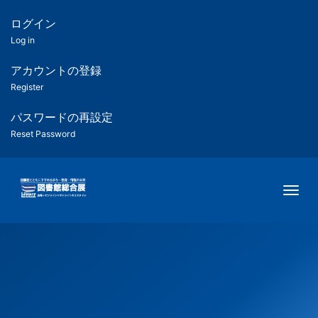
メ
イ
ログイン
匿
ン
Log in
コ
名
ン
アカウントの登録
ユ
テ
Register
ン
ー
ツ
パスワードの再設定
に
Reset Password
ザ
移
動
ー
Togg
用
メ
ニ
ュ
ー