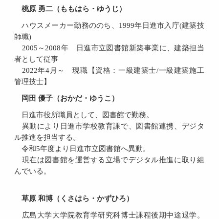
桃原 勇二（ももはら・ゆうじ）
ハウスメーカー勤務ののち、1999年日進市入庁(建築技
師職)
2005～2008年 日進市立図書館新築事業に、建築担当
者として従事
2022年4月～ 現職【資格：一級建築士/一級建築施工
管理技士】
岡田 優子（おかだ・ゆうこ）
日進市役所職員として、図書館で勤務。
異動により日進市学校教育課で、図書館連携、デジタ
ル推進を担当する。
令和5年度より日進市立図書館へ異動。
現在は図書館を運営する立場でデジタル推進に取り組
んでいる。
草原 和博（くさはら・かずひろ）
広島大学大学院教育学研究科博士課程後期中途退学。