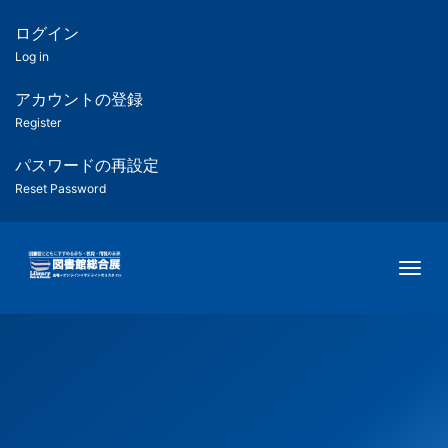
メ
イ
ログイン
匿
ン
Log in
コ
名
ン
アカウントの登録
ユ
テ
Register
ン
ー
ツ
パスワードの再設定
に
Reset Password
ザ
移
動
ー
Togg
用
メ
ニ
ュ
ー