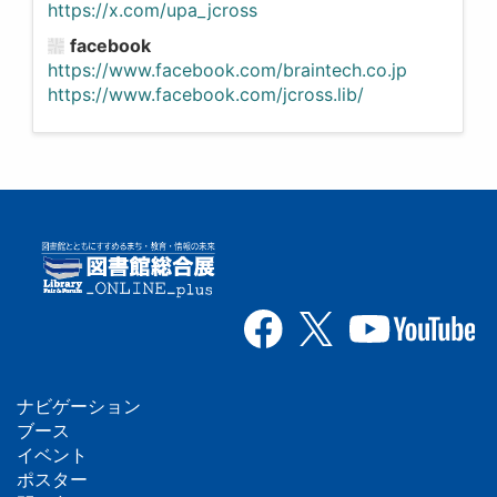
https://x.com/upa_jcross
facebook
https://www.facebook.com/braintech.co.jp
https://www.facebook.com/jcross.lib/
ナビゲーション
フ
ブース
イベント
ッ
ポスター