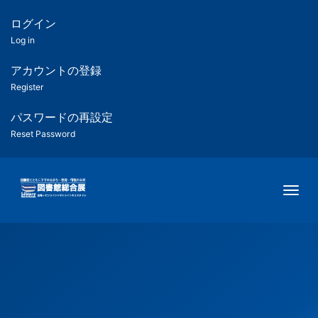
メ
イ
ログイン
匿
ン
Log in
コ
名
ン
アカウントの登録
ユ
テ
Register
ン
ー
ツ
パスワードの再設定
に
Reset Password
ザ
移
動
ー
Togg
用
メ
ニ
ュ
ー