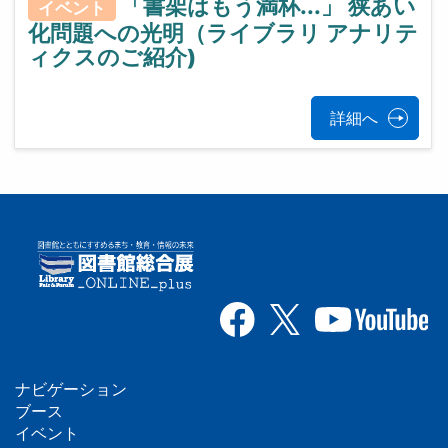
「書架はもう満杯...」 狭あい
イベント
化問題への光明（ライブラリ アナリテ
ィクスのご紹介)
詳細へ
ナビゲーション
フ
ブース
イベント