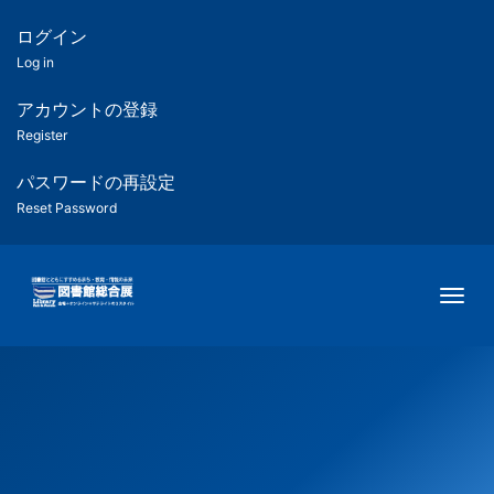
メ
イ
ログイン
匿
ン
Log in
コ
名
ン
アカウントの登録
ユ
テ
Register
ン
ー
ツ
パスワードの再設定
に
Reset Password
ザ
移
動
ー
Togg
用
メ
ニ
ュ
ー