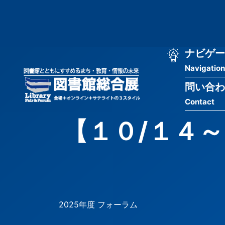
メ
匿
イ
ン
名
コ
ン
メ
ナビゲー
ユ
テ
Navigation
イ
ン
ー
ツ
問い合わ
ン
ザ
に
Contact
移
ナ
ー
動
【１０/１４
ビ
用
ゲ
メ
ー
ニ
シ
ュ
2025年度 フォーラム
ョ
ー