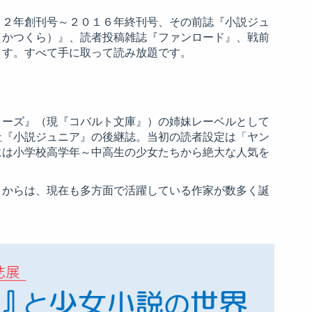
８２年創刊号～２０１６年終刊号、その前誌『小説ジュ
（かつくら）』、読者投稿雑誌『ファンロード』、戦前
ます。すべて手に取って読み放題です。
リーズ』（現『コバルト文庫』）の姉妹レーベルとして
社『小説ジュニア』の後継誌。当初の読者設定は「ヤン
には小学校高学年～中高生の少女たちから絶大な人気を
」からは、現在も多方面で活躍している作家が数多く誕