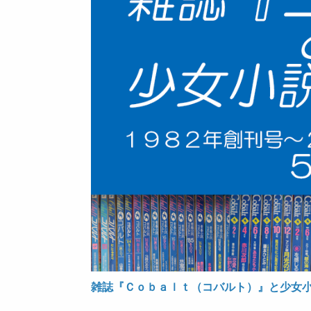
雑誌『Ｃｏｂａｌｔ（コバルト）』と少女