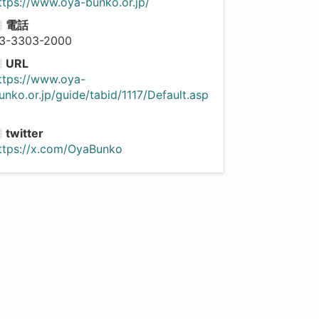
ttps://www.oya-bunko.or.jp/
電話
3-3303-2000
URL
ttps://www.oya-
unko.or.jp/guide/tabid/1117/Default.asp
twitter
ttps://x.com/OyaBunko