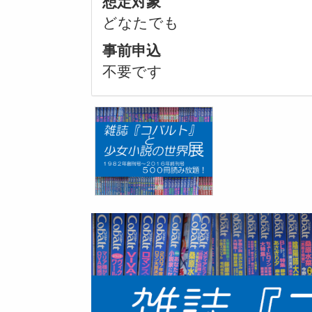
想定対象
どなたでも
事前申込
不要です