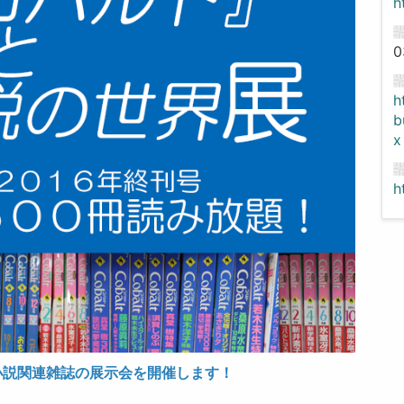
h
0
h
b
x
h
小説関連雑誌の展示会を開催します！