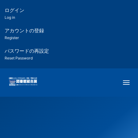
メ
イ
ログイン
匿
ン
Log in
コ
名
ン
アカウントの登録
ユ
テ
Register
ン
ー
ツ
パスワードの再設定
に
Reset Password
ザ
移
動
ー
Togg
用
メ
ニ
ュ
ー