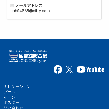
メールアドレス
uhh94886@nifty.com
ナビゲーション
フ
ブース
イベント
ッ
ポスター
問い合わせ