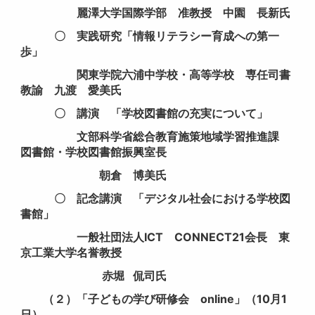
麗澤大学国際学部 准教授 中園 長新氏
〇 実践研究「情報リテラシー育成への第一
歩」
関東学院六浦中学校・高等学校 専任司書
教諭 九渡 愛美氏
〇 講演 「学校図書館の充実について」
文部科学省総合教育施策地域学習推進課
図書館・学校図書館振興室長
朝倉 博美氏
〇 記念講演 「デジタル社会における学校図
書館」
一般社団法人ICT CONNECT21会長 東
京工業大学名誉教授
赤堀 侃司氏
（２）「子どもの学び研修会 online」（10月1
日）